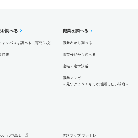
校を調べる
職業を調べる
キャンパスを調べる（専門学校）
職業名から調べる
界特集
職業分野から調べる
適職・適学診断
職業マンガ
～見つけよう！キミが活躍したい場所～
ademic中高版
進路マップ マナトレ