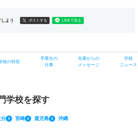
アしよう
ポストする
LINEで送る
卒業生の
先輩からの
学校
学校
の
特長
仕事
メッセージ
ニュース
門学校を探す
大分
宮崎
鹿児島
沖縄