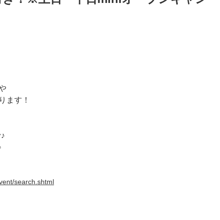
や
ります！
♪
♪
vent/search.shtml
♪