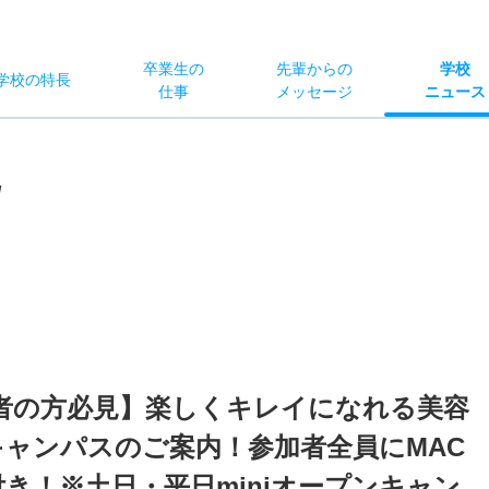
卒業生の
先輩からの
学校
学校
の
特長
仕事
メッセージ
ニュース
/
卒者の方必見】楽しくキレイになれる美容
ャンパスのご案内！参加者全員にMAC
き！※土日・平日miniオープンキャン