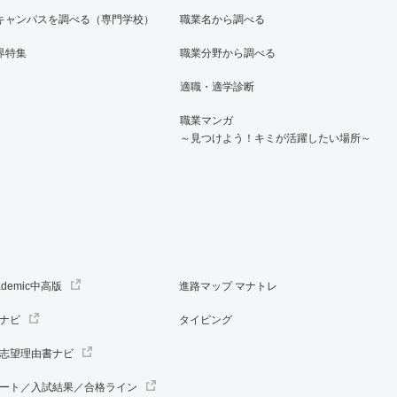
キャンパスを調べる（専門学校）
職業名から調べる
界特集
職業分野から調べる
適職・適学診断
職業マンガ
～見つけよう！キミが活躍したい場所～
ademic中高版
進路マップ マナトレ
ナビ
タイピング
志望理由書ナビ
ート／入試結果／合格ライン