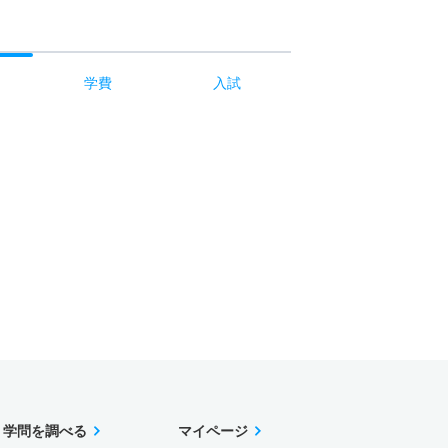
学費
入試
学問を調べる
マイページ