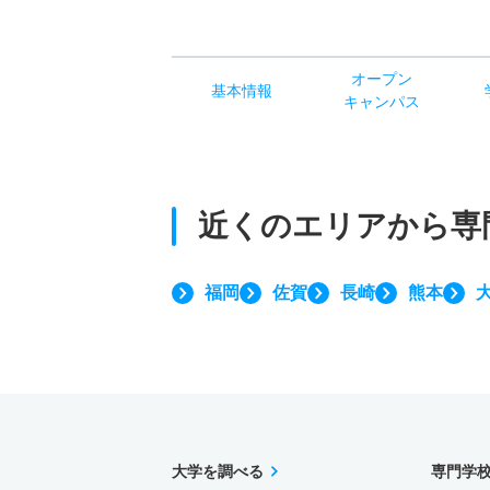
オー
プン
基本
情報
キャン
パス
近くのエリアから
専
福岡
佐賀
長崎
熊本
大学を調べる
専門学