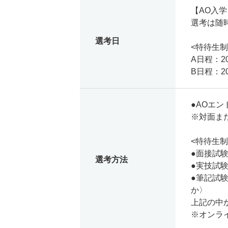
【AO入
選考は随
選考日
<特待生制
A日程：20
B日程：20
●AOエ
※対面ま
<特待生制
●面接試
選考方法
●実技試
●筆記試
か〉
上記の中
※オンラ