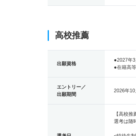
高校推薦
●2027
出願資格
●在籍高
エントリー／
2026年10
出願期間
【高校推
選考は随
選考日
<特待生制