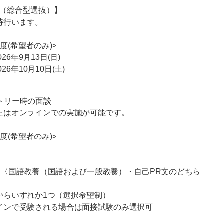
学（総合型選抜）】
時行います。
度(希望者のみ)>
26年9月13日(日)
26年10月10日(土)
ントリー時の面談
たはオンラインでの実施が可能です。
度(希望者のみ)>
験
験
験〈国語教養（国語および一般教養）・自己PR文のどちら
からいずれか1つ（選択希望制）
インで受験される場合は面接試験のみ選択可