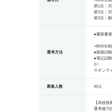
第1次：2
第2次：2
第3次：
●書類審
<特待生制
選考方法
●面接試
●筆記試
か〉
※オンラ
募集人数
40人
【高校推
選考後7