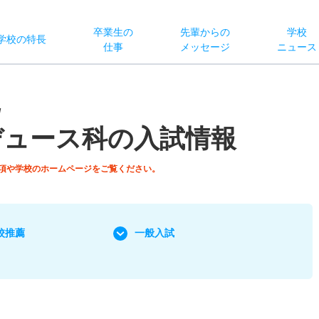
卒業生の
先輩からの
学校
学校
の
特長
仕事
メッセージ
ニュース
/
デュース科の入試情報
項や学校のホームページをご覧ください。
校推薦
一般入試