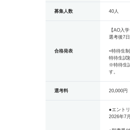
募集人数
40人
【AO入
選考後7
合格発表
<特待生制
特待生試
※特待生
す。
選考料
20,000円
●エント
2026年7