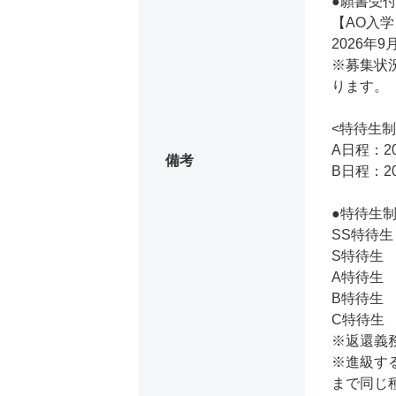
●願書受
【AO入
2026年9
※募集状
ります。
<特待生制
A日程：20
備考
B日程：20
●特待生
SS特待生
S特待生
A特待生
B特待生
C特待生
※返還義
※進級す
まで同じ