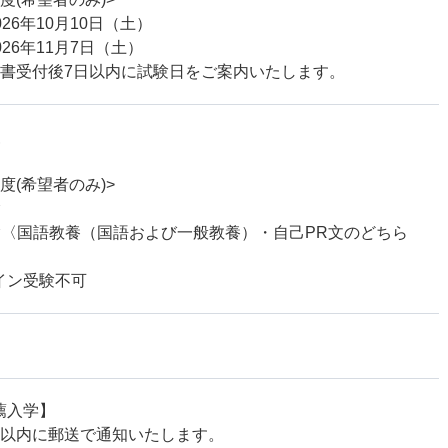
026年10月10日（土）
026年11月7日（土）
願書受付後7日以内に試験日をご案内いたします。
査
度(希望者のみ)>
験
験〈国語教養（国語および一般教養）・自己PR文のどちら
イン受験不可
薦入学】
日以内に郵送で通知いたします。