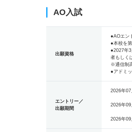
AO入試
●AOエ
●本校を
●202
出願資格
者もしく
※通信制
●アドミ
2026年07
エントリー／
2026年09
出願期間
2026年09