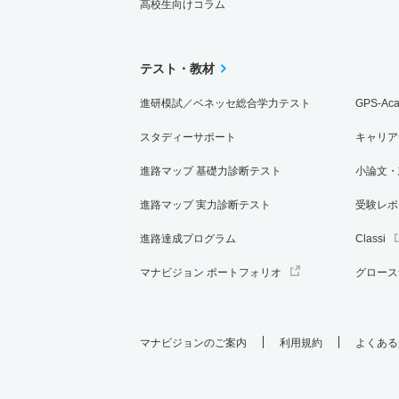
高校生向けコラム
テスト・教材
進研模試／ベネッセ総合学力テスト
GPS-Ac
スタディーサポート
キャリア
進路マップ 基礎力診断テスト
小論文・
進路マップ 実力診断テスト
受験レポ
進路達成プログラム
Classi
マナビジョン ポートフォリオ
グロース
マナビジョンのご案内
利用規約
よくある