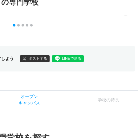
メの専門学校
アしよう
ポストする
LINEで送る
オー
プン
学校
の
特長
キャン
パス
門学校を探す