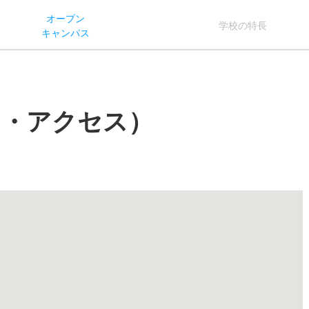
オー
プン
学校
の
特長
キャン
パス
図・アクセス）