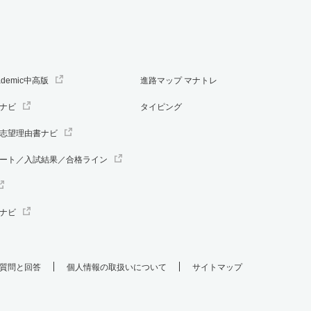
ademic中高版
進路マップ マナトレ
ナビ
タイピング
志望理由書ナビ
ート／入試結果／合格ライン
ナビ
質問と回答
個人情報の取扱いについて
サイトマップ