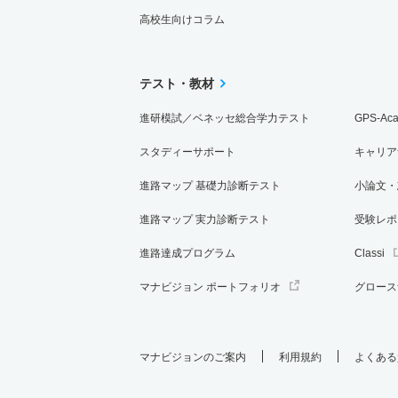
高校生向けコラム
テスト・教材
進研模試／ベネッセ総合学力テスト
GPS-Ac
スタディーサポート
キャリア
進路マップ 基礎力診断テスト
小論文・
進路マップ 実力診断テスト
受験レポ
進路達成プログラム
Classi
マナビジョン ポートフォリオ
グロース
マナビジョンのご案内
利用規約
よくある