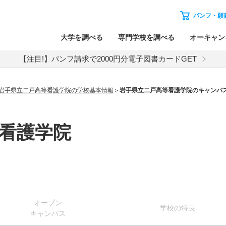
パンフ・願
大学を調べる
専門学校を調べる
オーキャン
【注目!】パンフ請求で2000円分電子図書カードGET
岩手県立二戸高等看護学院の学校基本情報
岩手県立二戸高等看護学院のキャンパ
看護学院
オー
プン
学校
の
特長
キャン
パス