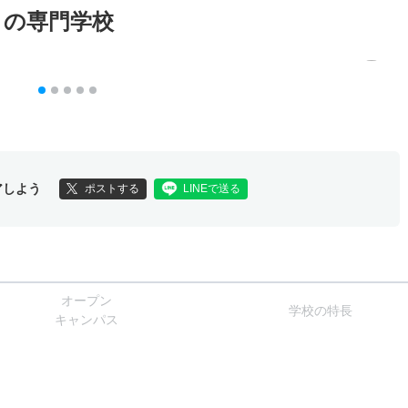
メの専門学校
アしよう
ポストする
LINEで送る
オー
プン
学校
の
特長
キャン
パス