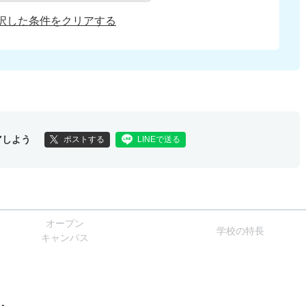
択した条件をクリアする
アしよう
ポストする
LINEで送る
オー
プン
学校
の
特長
キャン
パス