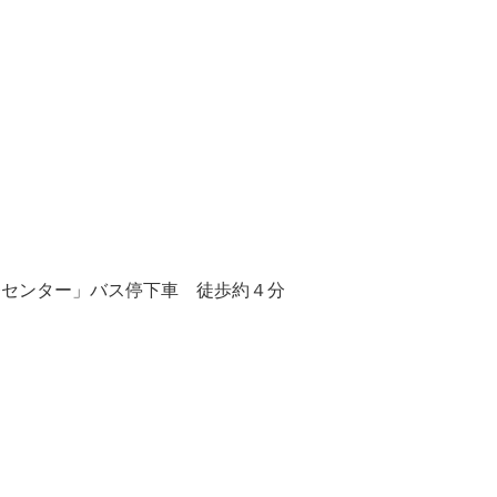
４
療センター」バス停下車 徒歩約４分