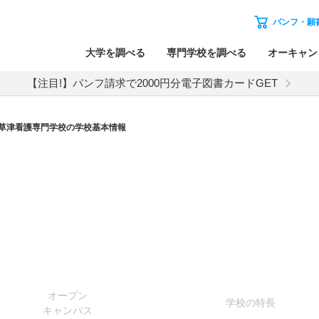
パンフ・願
大学を調べる
専門学校を調べる
オーキャン
【注目!】パンフ請求で2000円分電子図書カードGET
草津看護専門学校の学校基本情報
オー
プン
学校
の
特長
キャン
パス