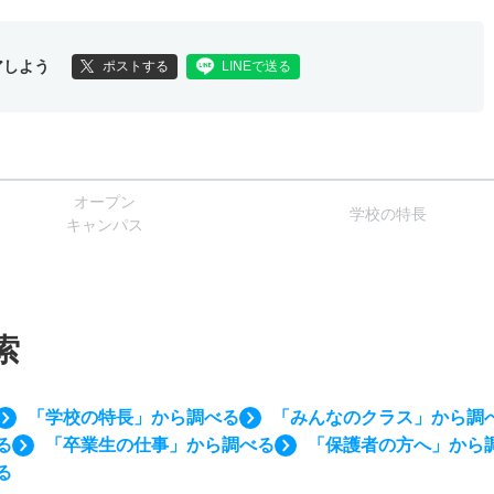
アしよう
ポストする
LINEで送る
オー
プン
学校
の
特長
キャン
パス
索
「学校の特長」から調べる
「みんなのクラス」から調
る
「卒業生の仕事」から調べる
「保護者の方へ」から
る