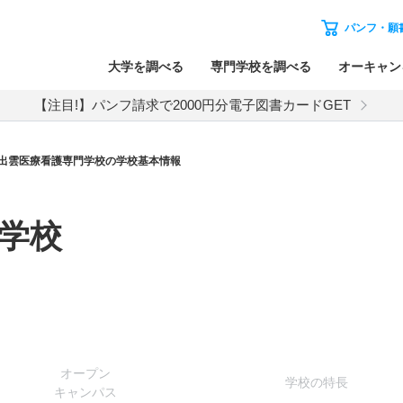
パンフ・願
大学を調べる
専門学校を調べる
オーキャン
【注目!】パンフ請求で2000円分電子図書カードGET
出雲医療看護専門学校の学校基本情報
学校
オー
プン
学校
の
特長
キャン
パス