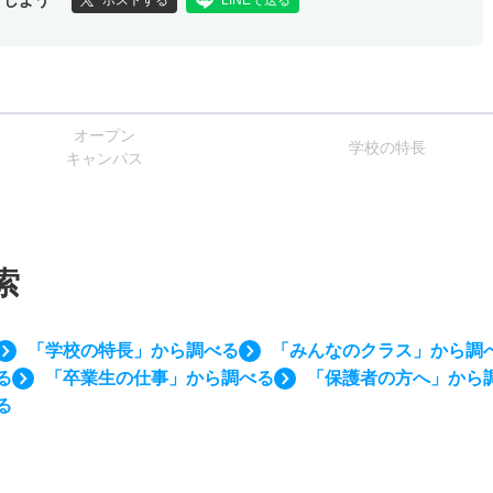
ポストする
LINEで送る
オー
プン
学校
の
特長
キャン
パス
索
「学校の特長」から調べる
「みんなのクラス」から調
る
「卒業生の仕事」から調べる
「保護者の方へ」から
る