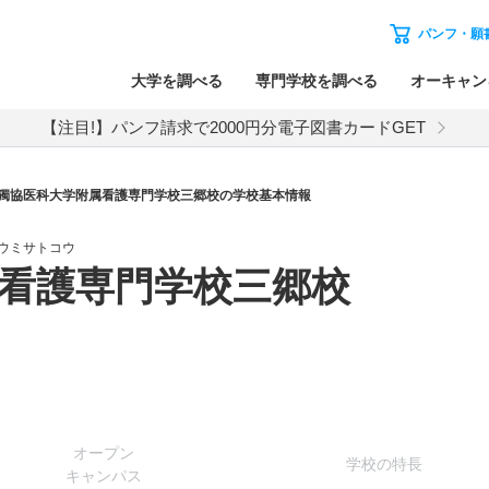
パンフ・願
大学を調べる
専門学校を調べる
オーキャン
【注目!】パンフ請求で2000円分電子図書カードGET
獨協医科大学附属看護専門学校三郷校の学校基本情報
ウミサトコウ
看護専門学校三郷校
オー
プン
学校
の
特長
キャン
パス