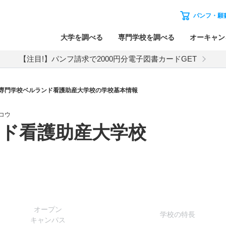
パンフ・願
大学を調べる
専門学校を調べる
オーキャン
【注目!】パンフ請求で2000円分電子図書カードGET
専門学校ベルランド看護助産大学校の学校基本情報
コウ
ド看護助産大学校
オー
プン
学校
の
特長
キャン
パス