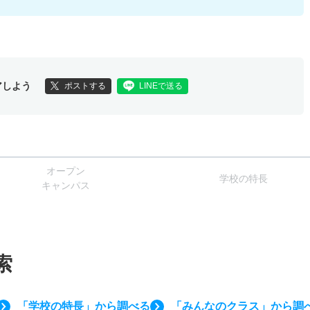
アしよう
ポストする
LINEで送る
オー
プン
学校
の
特長
キャン
パス
索
「学校の特長」から調べる
「みんなのクラス」から調