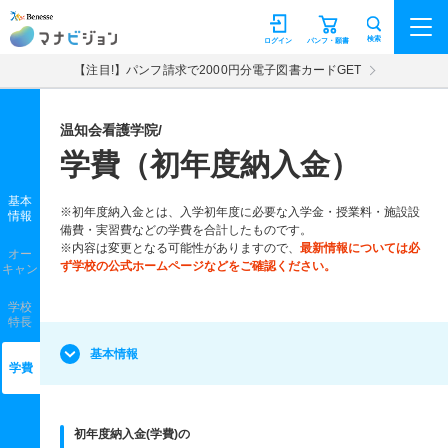
マナビジョン
検索
ログイン
パンフ・願書
【注目!】パンフ請求で2000円分電子図書カードGET
温知会看護学院/
学費（初年度納入金）
基本
※初年度納入金とは、入学初年度に必要な入学金・授業料・施設設
情報
備費・実習費などの学費を合計したものです。
※内容は変更となる可能性がありますので、
最新情報については必
オー
ず学校の公式ホームページなどをご確認ください。
キャン
学校
特長
基本情報
学費
初年度納入金(学費)の