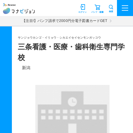
マナビジョン
検索
ログイン
パンフ・願書
【注目!】パンフ請求で2000円分電子図書カードGET
サンジョウカンゴ・イリョウ・シカエイセイセンモンガッコウ
三条看護・医療・歯科衛生専門学
校
新潟