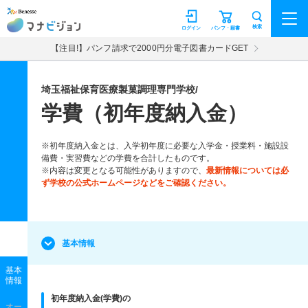
マナビジョン
検索
ログイン
パンフ・願書
【注目!】パンフ請求で2000円分電子図書カードGET
埼玉福祉保育医療製菓調理専門学校/
学費（初年度納入金）
※初年度納入金とは、入学初年度に必要な入学金・授業料・施設設
備費・実習費などの学費を合計したものです。
※内容は変更となる可能性がありますので、
最新情報については必
ず学校の公式ホームページなどをご確認ください。
基本情報
基本
情報
初年度納入金(学費)の
オー