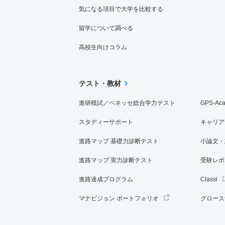
気になる項目で大学を比較する
留学について調べる
高校生向けコラム
テスト・教材
進研模試／ベネッセ総合学力テスト
GPS-Ac
スタディーサポート
キャリア
進路マップ 基礎力診断テスト
小論文・
進路マップ 実力診断テスト
受験レポ
進路達成プログラム
Classi
マナビジョン ポートフォリオ
グロース