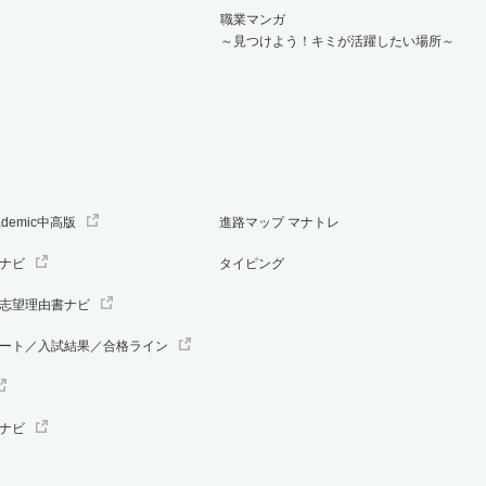
職業マンガ
～見つけよう！キミが活躍したい場所～
ademic中高版
進路マップ マナトレ
ナビ
タイピング
志望理由書ナビ
ート／入試結果／合格ライン
ナビ