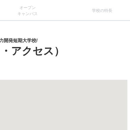
オー
プン
学校
の
特長
キャン
パス
力開発短期大学校/
図・アクセス）