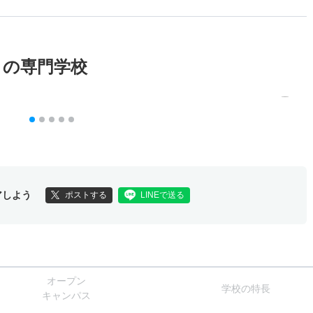
メの専門学校
アしよう
ポストする
LINEで送る
オー
プン
学校
の
特長
キャン
パス