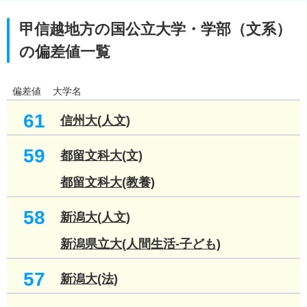
甲信越地方の国公立大学・学部（文系）
の偏差値一覧
偏差値
大学名
61
信州大(人文)
59
都留文科大(文)
都留文科大(教養)
58
新潟大(人文)
新潟県立大(人間生活-子ども)
57
新潟大(法)