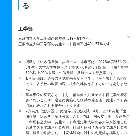
る
工学部
三条市立大学工学部の偏差値は
48～53
です。
三条市立大学工学部の共通テスト得点率は
49～57%
です。
※ 掲載している偏差値・共通テスト得点率は、2026年度進研模試
3年生・大学入学共通テスト模試・6月のＢ判定値（合格可能性
60%以上80%未満）の偏差値・共通テスト得点率です。
※ Ｂ判定値は、過去の入試結果等からベネッセが予想したもので
あり、各学校の教育内容、社会的地位を示すものではありませ
ん。
※ 募集単位の変更などにより、偏差値・共通テスト得点率が表示
されないことや、過去に実施した模試の偏差値・共通テスト得
点率が表示される場合があります。
※ 4月実施「進研模試 総合学力記述模試・4月」と7月実施「進
研模試 総合学力記述模試・7月」では、国公立大学、共通テス
ト利用私立大学、共通テスト利用短期大学の各大学が設定した
共通テストで課される教科・科目と個別学力検査で課される教
科・科目で集計した、【記述総合集計】の判定値を掲載してい