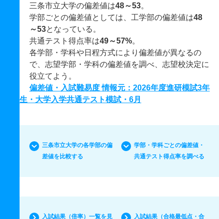
三条市立大学の偏差値は
48～53
。
学部ごとの偏差値としては、工学部の偏差値は
48
～53
となっている。
共通テスト得点率は
49～57%
。
各学部・学科や日程方式により偏差値が異なるの
で、志望学部・学科の偏差値を調べ、志望校決定に
役立てよう。
偏差値・入試難易度 情報元：2026年度進研模試3年
生・大学入学共通テスト模試・6月
三条市立大学の各学部の偏
学部・学科ごとの偏差値・
差値を比較する
共通テスト得点率を調べる
入試結果（倍率）一覧を見
入試結果（合格最低点・合