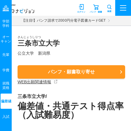
マナビジョン
検索
ログイン
パンフ・願書
【注目!】パンフ請求で2000円分電子図書カードGET
学部
学科
オー
さんじょうしりつ
キャン
三条市立大学
公立大学 新潟県
先輩
学費
パンフ・願書取り寄せ
WEB出願関連情報
就職
資格
三条市立大学/
偏差値
偏差値・共通テスト得点率
（入試難易度）
入試