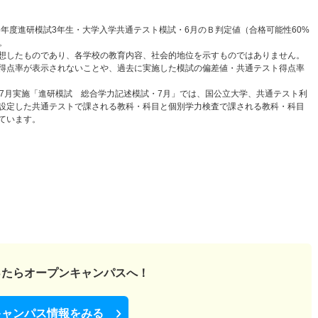
6年度進研模試3年生・大学入学共通テスト模試・6月のＢ判定値（合格可能性60%
。
想したものであり、各学校の教育内容、社会的地位を示すものではありません。
得点率が表示されないことや、過去に実施した模試の偏差値・共通テスト得点率
と7月実施「進研模試 総合学力記述模試・7月」では、国公立大学、共通テスト利
設定した共通テストで課される教科・科目と個別学力検査で課される教科・科目
ています。
ったら
オープンキャンパスへ！
キャンパス情報をみる