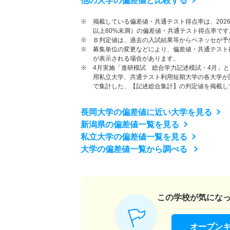
他の大学の偏差値と比較する
※ 掲載している偏差値・共通テスト得点率は、202
以上80%未満）の偏差値・共通テスト得点率です
※ Ｂ判定値は、過去の入試結果等からベネッセが予
※ 募集単位の変更などにより、偏差値・共通テスト
が表示される場合があります。
※ 4月実施「進研模試 総合学力記述模試・4月」
用私立大学、共通テスト利用短期大学の各大学が
で集計した、【記述総合集計】の判定値を掲載し
長岡大学の偏差値に近い大学を見る
新潟県の偏差値一覧を見る
私立大学の偏差値一覧を見る
大学の偏差値一覧から調べる
この学校が気にな
オープン