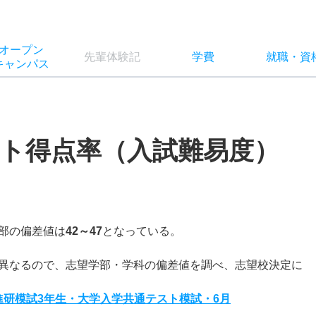
オー
プン
先輩
体験記
学費
就職
・
資
キャン
パス
ト得点率（入試難易度）
部の偏差値は
42～47
となっている。
異なるので、志望学部・学科の偏差値を調べ、志望校決定に
度進研模試3年生・大学入学共通テスト模試・6月