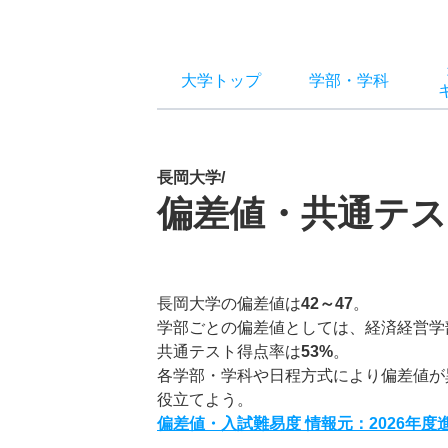
大学トップ
学部
・
学科
長岡大学/
偏差値・共通テス
長岡大学の偏差値は
42～47
。
学部ごとの偏差値としては、経済経営学
共通テスト得点率は
53%
。
各学部・学科や日程方式により偏差値が
役立てよう。
偏差値・入試難易度 情報元：2026年