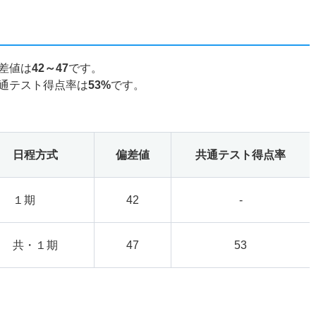
差値は
42～47
です。
通テスト得点率は
53%
です。
日程方式
偏差値
共通テスト得点率
１期
42
-
共・１期
47
53