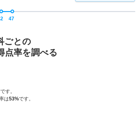
42
47
科ごとの
得点率を調べる
7
です。
率は
53%
です。