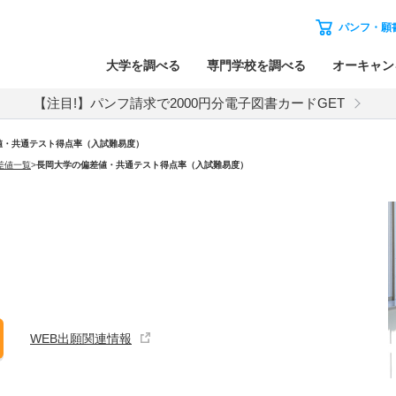
パンフ・願
大学を調べる
専門学校を調べる
オーキャン
【注目!】パンフ請求で2000円分電子図書カードGET
値・共通テスト得点率（入試難易度）
差値一覧
>
長岡大学の偏差値・共通テスト得点率（入試難易度）
WEB出願関連情報