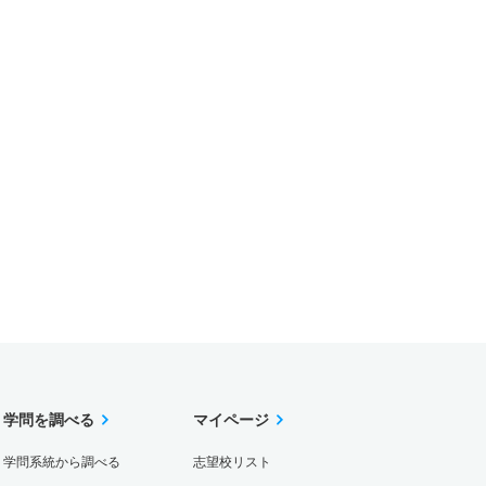
学問を調べる
マイページ
学問系統から調べる
志望校リスト