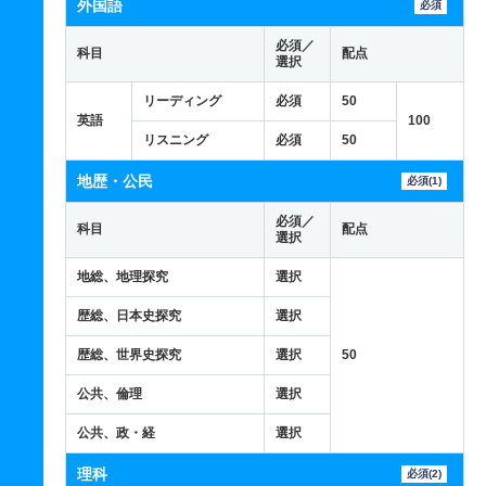
外国語
必須
必須／
科目
配点
選択
リーディング
必須
50
英語
100
リスニング
必須
50
地歴・公民
必須(1)
必須／
科目
配点
選択
地総、地理探究
選択
歴総、日本史探究
選択
歴総、世界史探究
選択
50
公共、倫理
選択
公共、政・経
選択
理科
必須(2)