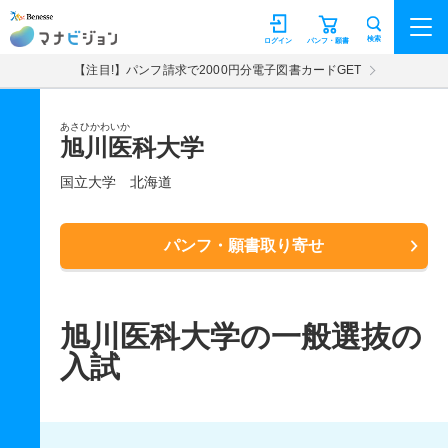
マナビジョン
検索
ログイン
パンフ・願書
【注目!】パンフ請求で2000円分電子図書カードGET
あさひかわいか
旭川医科大学
国立大学
北海道
パンフ・願書取り寄せ
旭川医科大学の一般選抜の
入試