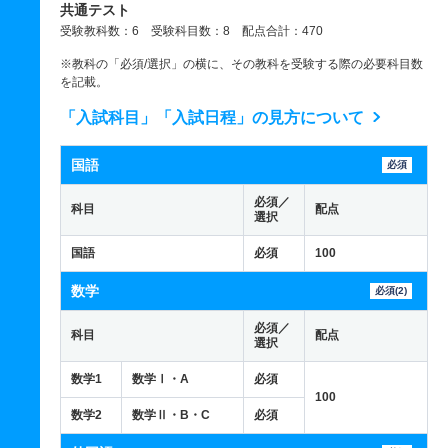
共通テスト
受験教科数：6 受験科目数：8 配点合計：470
※教科の「必須/選択」の横に、その教科を受験する際の必要科目数
を記載。
「入試科目」「入試日程」の見方について
国語
必須
必須／
科目
配点
選択
国語
必須
100
数学
必須(2)
必須／
科目
配点
選択
数学1
数学Ⅰ・A
必須
100
数学2
数学Ⅱ・B・C
必須