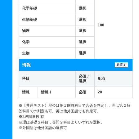
化学基礎
選択
生物基礎
選択
100
物理
選択
化学
選択
生物
選択
情報
必須(1)
必須／
科目
配点
選択
情報
情報Ⅰ
必須
20
※【共通テスト】歴公は第１解答科目で合否を判定し，理は第２解
答科目での判定も可。英は他外国語でも判定可。
※2段階選抜 有
※理は基礎２科目，専門２科目よりいずれか選択。
※外国語は他外国語の選択可