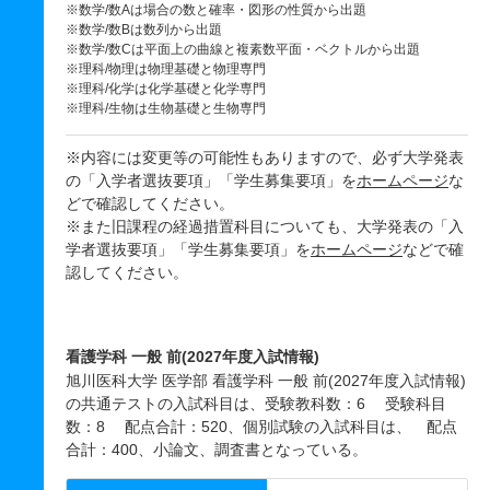
※数学/数Aは場合の数と確率・図形の性質から出題
※数学/数Bは数列から出題
※数学/数Cは平面上の曲線と複素数平面・ベクトルから出題
※理科/物理は物理基礎と物理専門
※理科/化学は化学基礎と化学専門
※理科/生物は生物基礎と生物専門
※内容には変更等の可能性もありますので、必ず大学発表
の「入学者選抜要項」「学生募集要項」を
ホームページ
な
どで確認してください。
※また旧課程の経過措置科目についても、大学発表の「入
学者選抜要項」「学生募集要項」を
ホームページ
などで確
認してください。
看護学科 一般 前(2027年度入試情報)
旭川医科大学 医学部 看護学科 一般 前(2027年度入試情報)
の共通テストの入試科目は、受験教科数：6 受験科目
数：8 配点合計：520、個別試験の入試科目は、 配点
合計：400、小論文、調査書となっている。