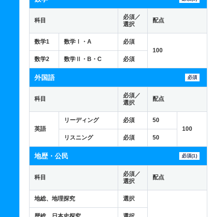
必須／
科目
配点
選択
数学1
数学Ⅰ・A
必須
100
数学2
数学Ⅱ・B・C
必須
外国語
必須
必須／
科目
配点
選択
リーディング
必須
50
英語
100
リスニング
必須
50
地歴・公民
必須(1)
必須／
科目
配点
選択
地総、地理探究
選択
歴総、日本史探究
選択