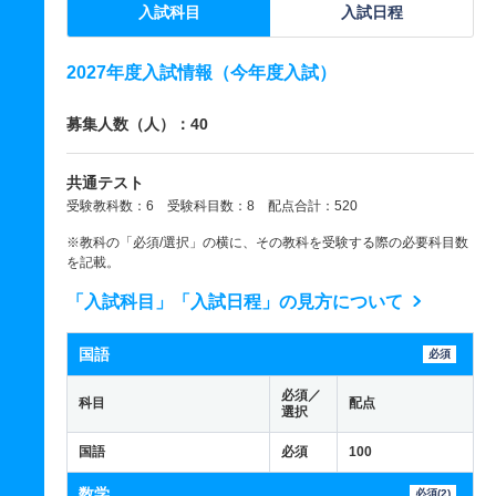
入試科目
入試日程
2027年度入試情報（今年度入試）
募集人数（人）：40
共通テスト
受験教科数：6 受験科目数：8 配点合計：520
※教科の「必須/選択」の横に、その教科を受験する際の必要科目数
を記載。
「入試科目」「入試日程」の見方について
国語
必須
必須／
科目
配点
選択
国語
必須
100
数学
必須(2)