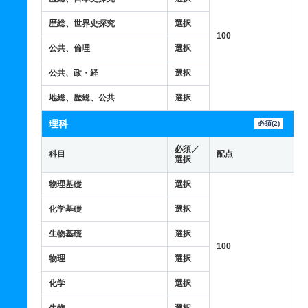
歴総、世界史探究
選択
100
公共、倫理
選択
公共、政・経
選択
地総、歴総、公共
選択
理科
必須(2)
必須／
科目
配点
選択
物理基礎
選択
化学基礎
選択
生物基礎
選択
100
物理
選択
化学
選択