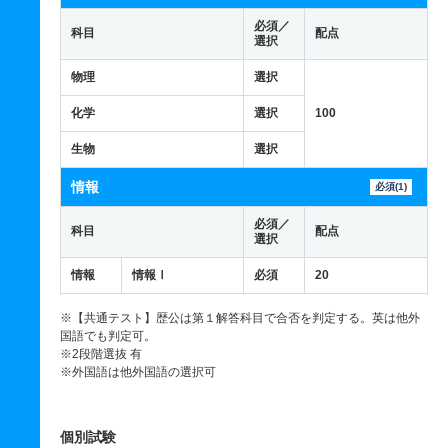
必須／
科目
配点
選択
物理
選択
化学
選択
100
生物
選択
情報
必須(1)
必須／
科目
配点
選択
情報
情報Ⅰ
必須
20
※【共通テスト】歴公は第１解答科目で合否を判定する。英は他外
国語でも判定可。
※2段階選抜 有
※外国語は他外国語の選択可
個別試験