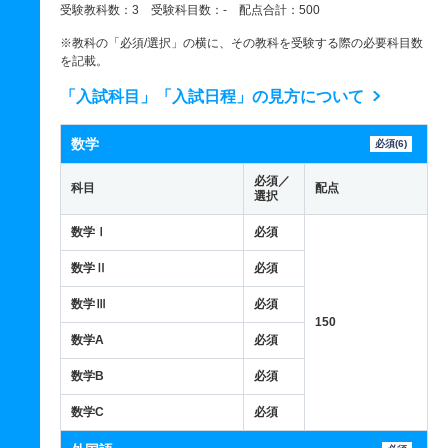
受験教科数：3 受験科目数：- 配点合計：500
※教科の「必須/選択」の横に、その教科を受験する際の必要科目数
を記載。
「入試科目」「入試日程」の見方について
数学
必須(6)
必須／
科目
配点
選択
数学Ⅰ
必須
数学Ⅱ
必須
数学Ⅲ
必須
150
数学A
必須
数学B
必須
数学C
必須