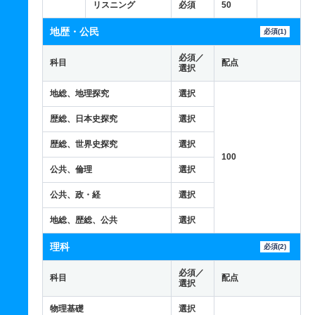
リスニング
必須
50
地歴・公民
必須(1)
必須／
科目
配点
選択
地総、地理探究
選択
歴総、日本史探究
選択
歴総、世界史探究
選択
100
公共、倫理
選択
公共、政・経
選択
地総、歴総、公共
選択
理科
必須(2)
必須／
科目
配点
選択
物理基礎
選択