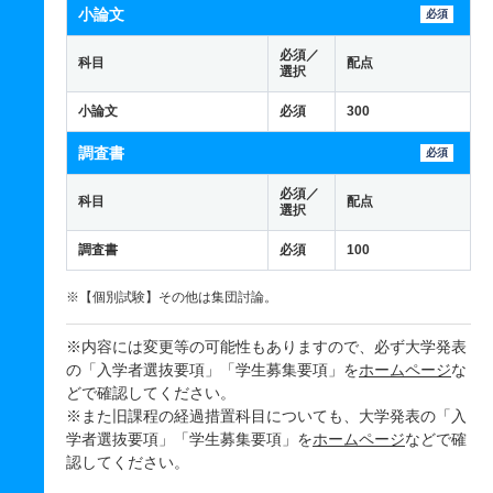
小論文
必須
必須／
科目
配点
選択
小論文
必須
300
調査書
必須
必須／
科目
配点
選択
調査書
必須
100
※【個別試験】その他は集団討論。
※内容には変更等の可能性もありますので、必ず大学発表
の「入学者選抜要項」「学生募集要項」を
ホームページ
な
どで確認してください。
※また旧課程の経過措置科目についても、大学発表の「入
学者選抜要項」「学生募集要項」を
ホームページ
などで確
認してください。