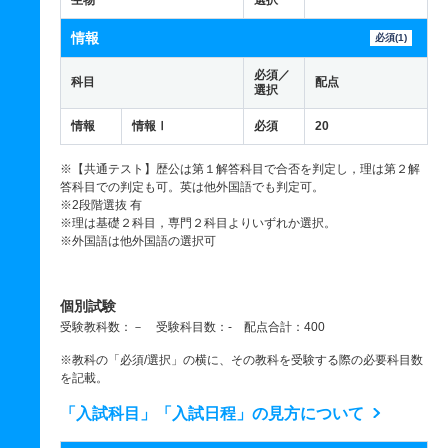
生物
選択
情報
必須(1)
必須／
科目
配点
選択
情報
情報Ⅰ
必須
20
※【共通テスト】歴公は第１解答科目で合否を判定し，理は第２解
答科目での判定も可。英は他外国語でも判定可。
※2段階選抜 有
※理は基礎２科目，専門２科目よりいずれか選択。
※外国語は他外国語の選択可
個別試験
受験教科数：－ 受験科目数：- 配点合計：400
※教科の「必須/選択」の横に、その教科を受験する際の必要科目数
を記載。
「入試科目」「入試日程」の見方について