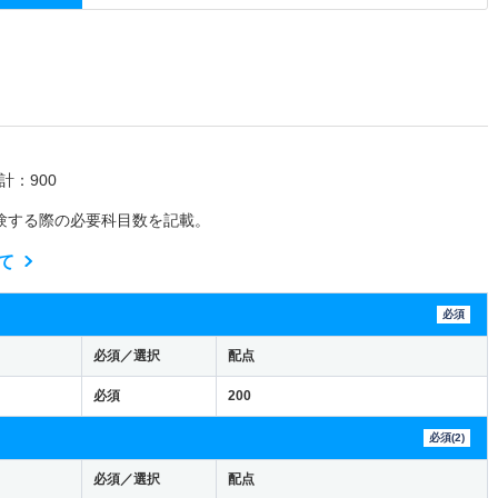
計：900
験する際の必要科目数を記載。
て
必須
必須／選択
配点
必須
200
必須(2)
必須／選択
配点