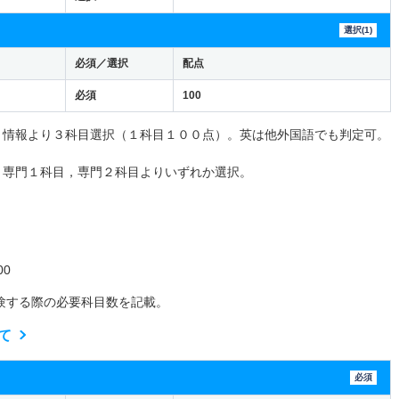
選択(1)
必須／選択
配点
必須
100
，情報より３科目選択（１科目１００点）。英は他外国語でも判定可。
と専門１科目，専門２科目よりいずれか選択。
0
験する際の必要科目数を記載。
て
必須