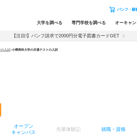
パンフ・願
大学を調べる
専門学校を調べる
オーキャン
【注目!】パンフ請求で2000円分電子図書カードGET
学
の入試
>
小樽商科大学
の
共通テストの入試
オー
プン
先輩
体験記
就職
・
資格
キャン
パス