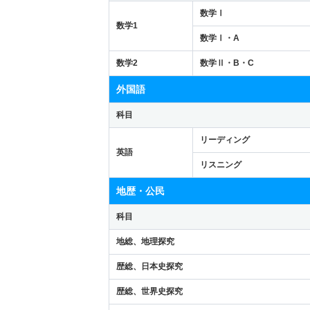
数学Ⅰ
数学1
数学Ⅰ・A
数学2
数学Ⅱ・B・C
外国語
科目
リーディング
英語
リスニング
地歴・公民
科目
地総、地理探究
歴総、日本史探究
歴総、世界史探究