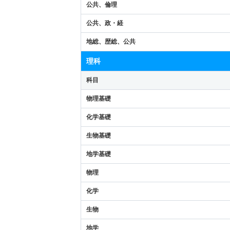
公共、倫理
公共、政・経
地総、歴総、公共
理科
科目
物理基礎
化学基礎
生物基礎
地学基礎
物理
化学
生物
地学