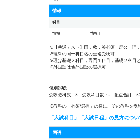
情報
科目
情報
情報Ⅰ
※【共通テスト】国，数，英必須，歴公，理
※理科の同一科目名の重複受験可
※理は基礎２科目，専門１科目，基礎２科目
※外国語は他外国語の選択可
個別試験
受験教科数：3 受験科目数：- 配点合計：50
※教科の「必須/選択」の横に、その教科を受
「入試科目」「入試日程」の見方につい
国語