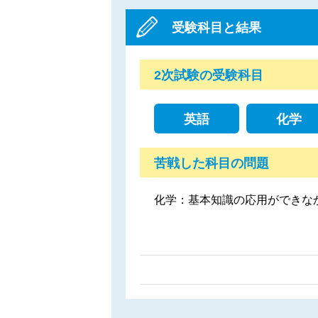
受験科目と結果
2次試験の受験科目
英語
化学
苦戦した科目の問題
化学：基本知識の応用ができな