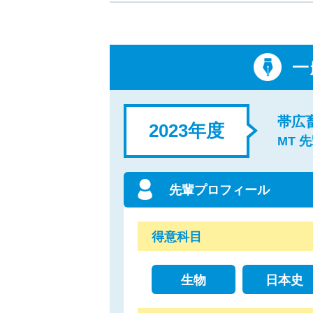
一
帯広
2023年度
MT 
先輩プロフィール
得意科目
生物
日本史