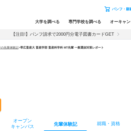
パンフ・願
大学を調べる
専門学校を調べる
オーキャン
【注目!】パンフ請求で2000円分電子図書カードGET
学の先輩体験記
>
帯広畜産大 畜産学部 畜産科学科 MT先輩 一般選抜対策レポート
オー
プン
就職
・
資格
先輩
体験記
キャン
パス