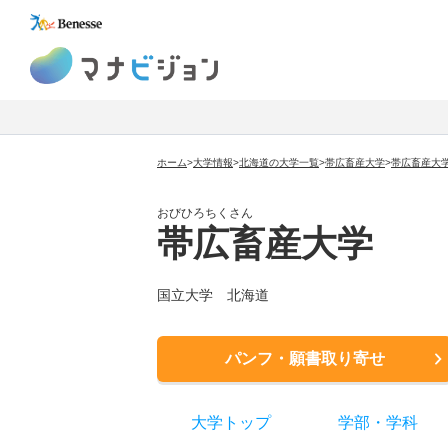
マナビジョン
ホーム
>
大学情報
>
北海道の大学一覧
>
帯広畜産大学
>
帯広畜産大
おびひろちくさん
帯広畜産大学
国立大学
北海道
パンフ・願書取り寄せ
大学トップ
学部
・
学科