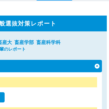
般選抜対策レポート
畜産大
畜産学部
畜産科学科
先輩のレポート