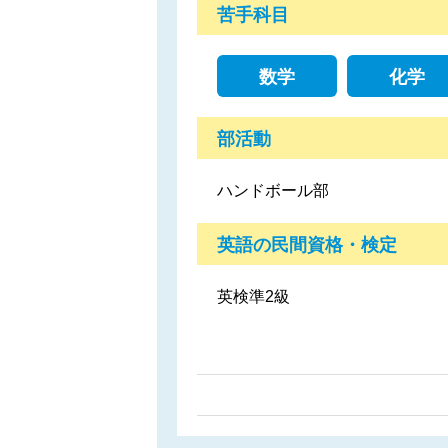
苦手科目
数学
化学
部活動
ハンドボール部
英語の民間資格・検定
英検準2級