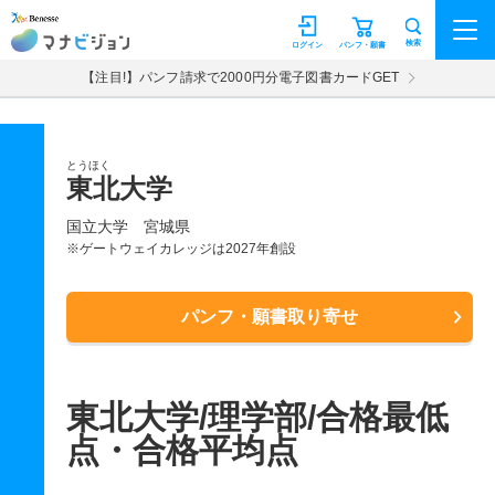
マナビジョン
検索
ログイン
パンフ・願書
【注目!】パンフ請求で2000円分電子図書カードGET
とうほく
東北大学
国立大学
宮城県
※ゲートウェイカレッジは2027年創設
パンフ・願書取り寄せ
東北大学/理学部/合格最低
点・合格平均点