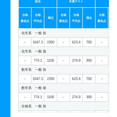
総合
共通テスト
個別
合格
合格
合格
合格
合格
合
満点
満点
最低点
平均点
最低点
平均点
最低点
平均
化学系 一般 前
－
1647.3
2350
－
623.4
750
－
1023
化学系 一般 後
－
774.1
1100
－
274.9
300
－
499
数学系 一般 前
－
1647.3
2350
－
623.4
750
－
1023
数学系 一般 後
－
774.1
1100
－
274.9
300
－
499
生物系 一般 前
－
1647.3
2350
－
623.4
750
－
1023