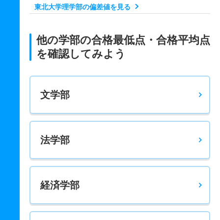
東北大学理学部の偏差値を見る
地球科学系 一般 前
－
1647.3
2350
－
623.4
750
－
1023
他の学部の合格最低点・合格平均点
地球科学系 一般 後
を確認してみよう
－
774.1
1100
－
274.9
300
－
499
物理系 一般 前
文学部
－
1647.3
2350
－
623.4
750
－
1023
物理系 一般 後
－
774.1
1100
－
274.9
300
－
499
法学部
経済学部