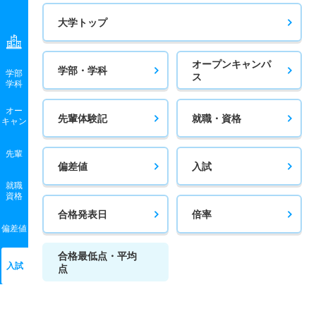
大学トップ
オープンキャンパ
学部・学科
学部
ス
学科
オー
先輩体験記
就職・資格
キャン
先輩
偏差値
入試
就職
資格
合格発表日
倍率
偏差値
合格最低点・平均
入試
点