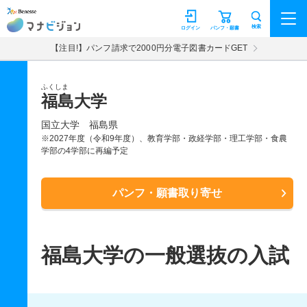
マナビジョン
検索
ログイン
パンフ・願書
【注目!】パンフ請求で2000円分電子図書カードGET
ふくしま
福島大学
国立大学
福島県
※2027年度（令和9年度）、教育学部・政経学部・理工学部・食農
学部の4学部に再編予定
パンフ・願書取り寄せ
福島大学の一般選抜の入試