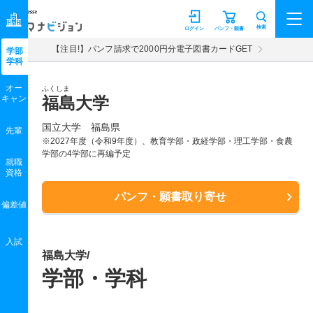
マナビジョン
検索
ログイン
パンフ・願書
【注目!】パンフ請求で2000円分電子図書カードGET
学部
学科
オー
ふくしま
キャン
福島大学
国立大学 福島県
先輩
※2027年度（令和9年度）、教育学部・政経学部・理工学部・食農
学部の4学部に再編予定
就職
資格
パンフ・願書取り寄せ
偏差値
入試
福島大学/
学部・学科