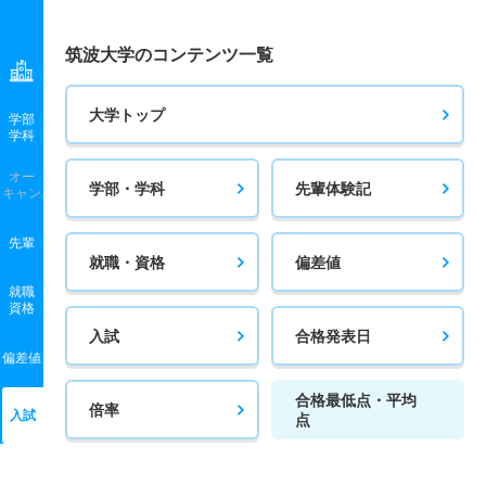
筑波大学のコンテンツ一覧
大学トップ
学部
学科
オー
学部・学科
先輩体験記
キャン
先輩
就職・資格
偏差値
就職
資格
入試
合格発表日
偏差値
合格最低点・平均
倍率
入試
点