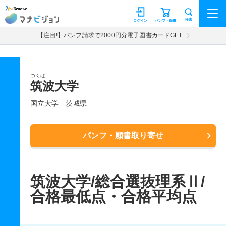
マナビジョン
検索
ログイン
パンフ・願書
【注目!】パンフ請求で2000円分電子図書カードGET
つくば
筑波大学
国立大学
茨城県
パンフ・願書取り寄せ
筑波大学/総合選抜理系Ⅱ/
合格最低点・合格平均点