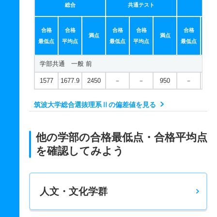
総合
共通テスト
個別
合格
合格
合格
合格
合格
合
満点
満点
最低点
平均点
最低点
平均点
最低点
平均
学部共通 一般 前
1577
1677.9
2450
－
－
950
－
－
筑波大学総合選抜理系Ⅱの偏差値を見る
他の学部の合格最低点・合格平均点
を確認してみよう
人文・文化学群