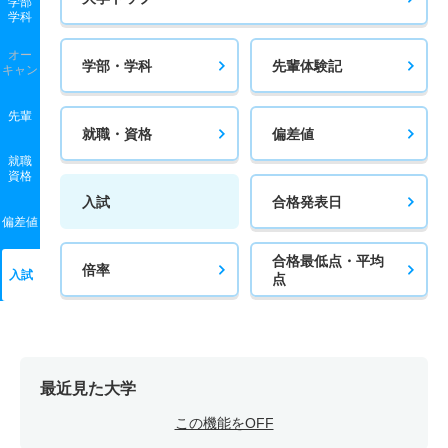
学部
学科
オー
学部・学科
先輩体験記
キャン
先輩
就職・資格
偏差値
就職
資格
入試
合格発表日
偏差値
合格最低点・平均
倍率
入試
点
最近見た大学
この機能をOFF