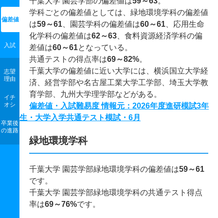
千葉大学 園芸学部の偏差値は
59～63
。
学科ごとの偏差値としては、緑地環境学科の偏差値
偏差値
は
59～61
、園芸学科の偏差値は
60～61
、応用生命
化学科の偏差値は
62～63
、食料資源経済学科の偏
入試
差値は
60～61
となっている。
共通テストの得点率は
69～82%
。
千葉大学の偏差値に近い大学には、横浜国立大学経
志望
理由
済、経営学部や名古屋工業大学工学部、埼玉大学教
育学部、九州大学理学部などがある。
イチ
オシ
偏差値・入試難易度 情報元：2026年度進研模試3年
生・大学入学共通テスト模試・6月
卒業後
の進路
緑地環境学科
千葉大学 園芸学部緑地環境学科の偏差値は
59～61
です。
千葉大学 園芸学部緑地環境学科の共通テスト得点
率は
69～76%
です。