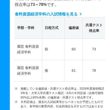
得点率は
73～78%
です。
食料資源経済学科の入試情報を見る
共通テスト
学部・学科
日程方式
偏差値
得点率
園芸 食料資源
前
60
73
経済学科
園芸 食料資源
後
61
78
経済学科
※ 掲載している偏差値・共通テスト得点率は、2026年度進研模試
3年生・大学入学共通テスト模試・6月のＢ判定値（合格可能性
60%以上80%未満）の偏差値・共通テスト得点率です。
※ Ｂ判定値は、過去の入試結果等からベネッセが予想したもので
あり、各学校の教育内容、社会的地位を示すものではありませ