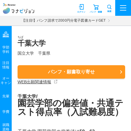
マナビジョン
検索
ログイン
パンフ・願書
【注目!】パンフ請求で2000円分電子図書カードGET
ちば
千葉大学
学部
学科
国立大学
千葉県
注目
情報
パンフ・願書取り寄せ
オー
WEB出願関連情報
キャン
千葉大学/
先輩
園芸学部の偏差値・共通テ
スト得点率（入試難易度）
学費
就職
資格