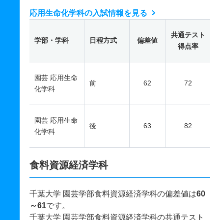
応用生命化学科の入試情報を見る
共通テスト
学部・学科
日程方式
偏差値
得点率
園芸 応用生命
前
62
72
化学科
園芸 応用生命
後
63
82
化学科
食料資源経済学科
千葉大学 園芸学部食料資源経済学科の偏差値は
60
～61
です。
千葉大学 園芸学部食料資源経済学科の共通テスト