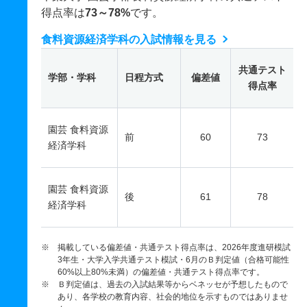
得点率は
73～78%
です。
食料資源経済学科の入試情報を見る
共通テスト
学部・学科
日程方式
偏差値
得点率
園芸 食料資源
前
60
73
経済学科
園芸 食料資源
後
61
78
経済学科
※ 掲載している偏差値・共通テスト得点率は、2026年度進研模試
3年生・大学入学共通テスト模試・6月のＢ判定値（合格可能性
60%以上80%未満）の偏差値・共通テスト得点率です。
※ Ｂ判定値は、過去の入試結果等からベネッセが予想したもので
あり、各学校の教育内容、社会的地位を示すものではありませ