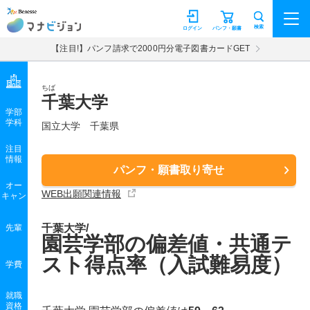
マナビジョン
検索
ログイン
パンフ・願書
【注目!】パンフ請求で2000円分電子図書カードGET
ちば
千葉大学
学部
学科
国立大学
千葉県
注目
情報
パンフ・願書取り寄せ
オー
WEB出願関連情報
キャン
千葉大学/
先輩
園芸学部の偏差値・共通テ
スト得点率（入試難易度）
学費
就職
資格