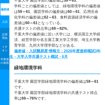
千葉大学 園芸学部の偏差値は
59～63
。
学科ごとの偏差値としては、緑地環境学科の偏差値
偏差値
は
59～61
、園芸学科の偏差値は
60～61
、応用生命
化学科の偏差値は
62～63
、食料資源経済学科の偏
入試
差値は
60～61
となっている。
共通テストの得点率は
69～82%
。
千葉大学の偏差値に近い大学には、横浜国立大学経
志望
理由
済、経営学部や名古屋工業大学工学部、埼玉大学教
育学部、九州大学理学部などがある。
イチ
オシ
偏差値・入試難易度 情報元：2026年度進研模試3年
生・大学入学共通テスト模試・6月
卒業後
の進路
緑地環境学科
千葉大学 園芸学部緑地環境学科の偏差値は
59～61
です。
千葉大学 園芸学部緑地環境学科の共通テスト得点
率は
69～76%
です。