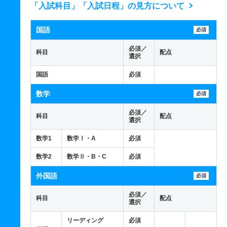
「入試科目」「入試日程」の見方について
国語
必須
必須／
科目
配点
選択
国語
必須
数学
必須
必須／
科目
配点
選択
数学1
数学Ⅰ・A
必須
数学2
数学Ⅱ・B・C
必須
外国語
必須
必須／
科目
配点
選択
リーディング
必須