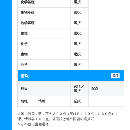
化学基礎
選択
生物基礎
選択
地学基礎
選択
物理
選択
化学
選択
生物
選択
地学
選択
情報
必須
必須／
科目
配点
選択
情報
情報Ⅰ
必須
※国，歴公，数，英各２００点（英はＲ１４０点，Ｌ６０点），
理，情報各１００点。外国語は他外国語の選択可。
※その他は書類選考。