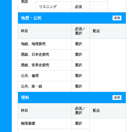
英語
リスニング
必須
地歴・公民
必須
必須／
科目
配点
選択
地総、地理探究
選択
歴総、日本史探究
選択
歴総、世界史探究
選択
公共、倫理
選択
公共、政・経
選択
理科
必須
必須／
科目
配点
選択
物理基礎
選択