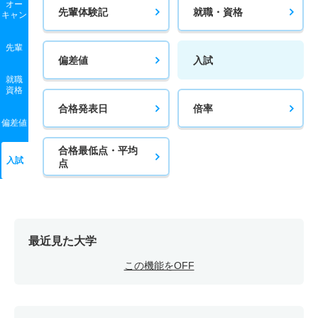
オー
先輩体験記
就職・資格
キャン
先輩
偏差値
入試
就職
資格
合格発表日
倍率
偏差値
合格最低点・平均
入試
点
最近見た大学
この機能をOFF