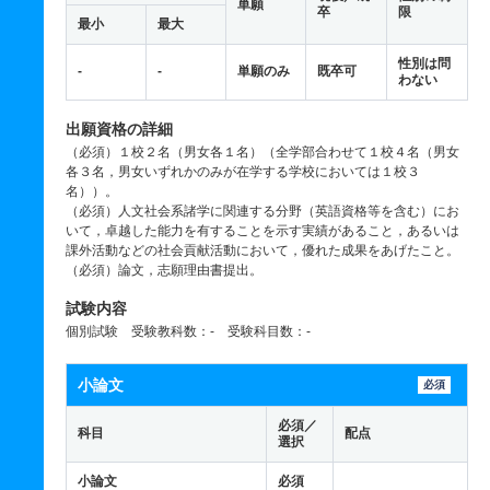
単願
卒
限
最小
最大
性別は問
-
-
単願のみ
既卒可
わない
出願資格の詳細
（必須）１校２名（男女各１名）（全学部合わせて１校４名（男女
各３名，男女いずれかのみが在学する学校においては１校３
名））。
（必須）人文社会系諸学に関連する分野（英語資格等を含む）にお
いて，卓越した能力を有することを示す実績があること，あるいは
課外活動などの社会貢献活動において，優れた成果をあげたこと。
（必須）論文，志願理由書提出。
試験内容
個別試験 受験教科数：- 受験科目数：-
小論文
必須
必須／
科目
配点
選択
小論文
必須