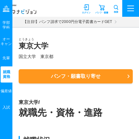
マナビジョン
検索
ログイン
パンフ・願書
【注目!】パンフ請求で2000円分電子図書カードGET
学部
学科
オー
とうきょう
キャン
東京大学
国立大学 東京都
先輩
就職
パンフ・願書取り寄せ
資格
偏差値
東京大学/
入試
就職先・資格・進路