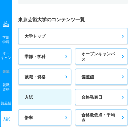
東京芸術大学のコンテンツ一覧
大学トップ
学部
学科
オー
オープンキャンパ
学部・学科
キャン
ス
先輩
就職・資格
偏差値
就職
資格
入試
合格発表日
偏差値
合格最低点・平均
倍率
入試
点