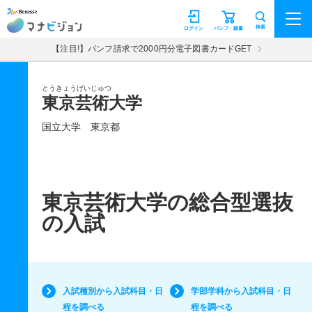
マナビジョン
検索
ログイン
パンフ・願書
【注目!】パンフ請求で2000円分電子図書カードGET
とうきょうげいじゅつ
東京芸術大学
国立大学
東京都
東京芸術大学の総合型選抜
の入試
入試種別から入試科目・日
学部学科から入試科目・日
程を調べる
程を調べる