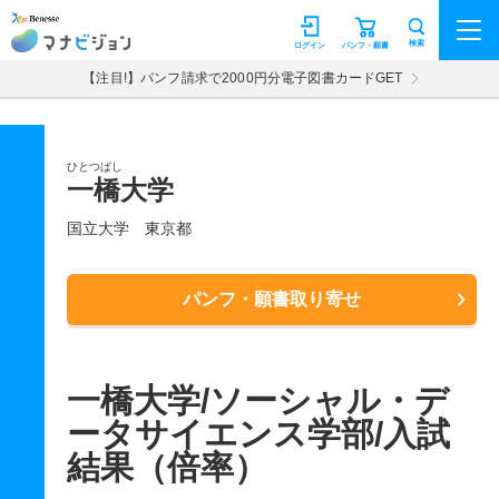
マナビジョン
検索
ログイン
パンフ・願書
【注目!】パンフ請求で2000円分電子図書カードGET
ひとつばし
一橋大学
国立大学
東京都
パンフ・願書取り寄せ
一橋大学/ソーシャル・デ
ータサイエンス学部/入試
結果（倍率）