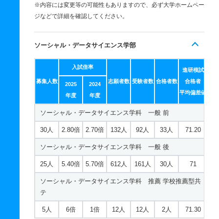
※内容には変更等の可能性もありますので、必ず大学ホームペー
ジなどで詳細を確認してください。
ソーシャル・データサイエンス学部
入試倍率
進研模試
募集人数
志願者数
受験者数
合格者数
合格者
2025
2024
平均偏差値
年度
年度
ソーシャル・データサイエンス学科 一般 前
30人
2.80倍
2.70倍
132人
92人
33人
71.20
ソーシャル・データサイエンス学科 一般 後
25人
5.40倍
5.70倍
612人
161人
30人
71
ソーシャル・データサイエンス学科 推薦 学校推薦型共
テ
5人
6倍
1倍
12人
12人
2人
71.30