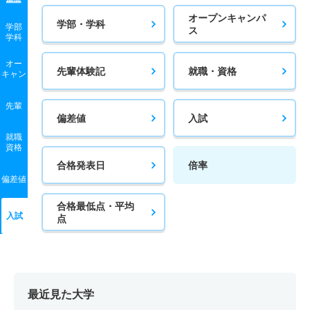
オープンキャンパ
学部・学科
学部
ス
学科
オー
先輩体験記
就職・資格
キャン
先輩
偏差値
入試
就職
資格
合格発表日
倍率
偏差値
合格最低点・平均
入試
点
最近見た大学