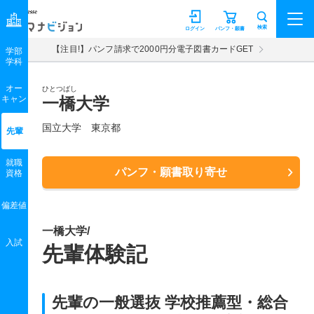
マナビジョン
検索
ログイン
パンフ・願書
【注目!】パンフ請求で2000円分電子図書カードGET
学部
学科
オー
ひとつばし
キャン
一橋大学
国立大学 東京都
先輩
就職
パンフ・願書取り寄せ
資格
偏差値
一橋大学/
入試
先輩体験記
先輩の一般選抜 学校推薦型・総合