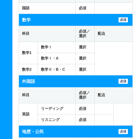
国語
必須
数学
必須
必須／
科目
配点
選択
数学Ⅰ
選択
数学1
数学Ⅰ・A
選択
数学2
数学Ⅱ・B・C
選択
外国語
必須
必須／
科目
配点
選択
リーディング
必須
英語
リスニング
必須
地歴・公民
必須