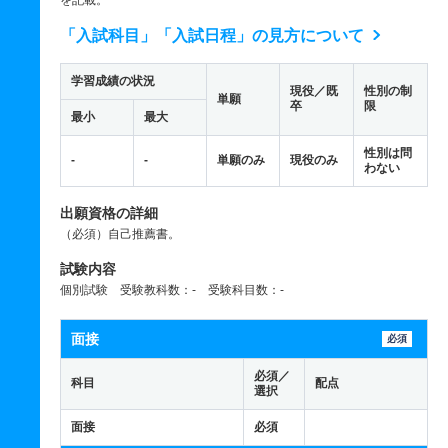
を記載。
「入試科目」「入試日程」の見方について
学習成績の状況
現役／既
性別の制
単願
卒
限
最小
最大
性別は問
-
-
単願のみ
現役のみ
わない
出願資格の詳細
（必須）自己推薦書。
試験内容
個別試験 受験教科数：- 受験科目数：-
面接
必須
必須／
科目
配点
選択
面接
必須