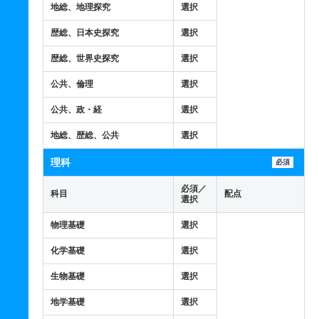
地総、地理探究
選択
歴総、日本史探究
選択
歴総、世界史探究
選択
公共、倫理
選択
公共、政・経
選択
地総、歴総、公共
選択
理科
必須
必須／
科目
配点
選択
物理基礎
選択
化学基礎
選択
生物基礎
選択
地学基礎
選択