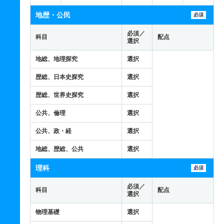
地歴・公民
必須
必須／
科目
配点
選択
地総、地理探究
選択
歴総、日本史探究
選択
歴総、世界史探究
選択
公共、倫理
選択
公共、政・経
選択
地総、歴総、公共
選択
理科
必須
必須／
科目
配点
選択
物理基礎
選択