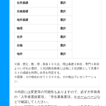
化学基礎
選択
生物基礎
選択
地学基礎
選択
物理
選択
化学
選択
生物
選択
地学
選択
※国，歴公，数，理，英各１００点。理は基礎２科目，専門１科目
よりいずれか選択。１次試験合格者には他に２次試験として共通テ
ストの成績を利用し合否を判定する。
※面接，その他合わせて１０００点。その他はプレゼンテーショ
ン。
※内容には変更等の可能性もありますので、必ず大学発表
の「入学者選抜要項」「学生募集要項」を
ホームページ
な
どで確認してください。