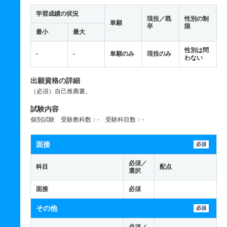
学習成績の状況
現役／既
性別の制
単願
卒
限
最小
最大
性別は問
-
-
単願のみ
現役のみ
わない
出願資格の詳細
（必須）自己推薦書。
試験内容
個別試験 受験教科数：- 受験科目数：-
面接
必須
必須／
科目
配点
選択
面接
必須
その他
必須