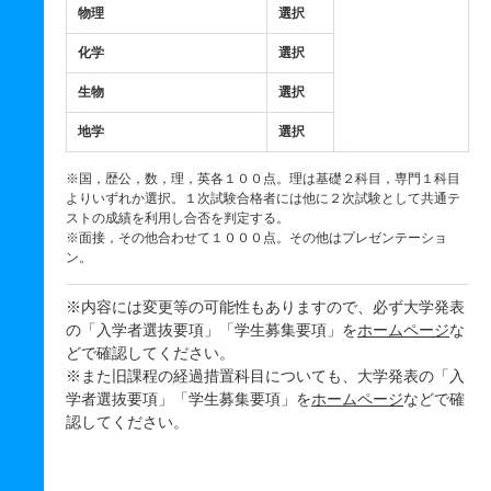
物理
選択
化学
選択
生物
選択
地学
選択
※国，歴公，数，理，英各１００点。理は基礎２科目，専門１科目
よりいずれか選択。１次試験合格者には他に２次試験として共通テ
ストの成績を利用し合否を判定する。
※面接，その他合わせて１０００点。その他はプレゼンテーショ
ン。
※内容には変更等の可能性もありますので、必ず大学発表
の「入学者選抜要項」「学生募集要項」を
ホームページ
な
どで確認してください。
※また旧課程の経過措置科目についても、大学発表の「入
学者選抜要項」「学生募集要項」を
ホームページ
などで確
認してください。