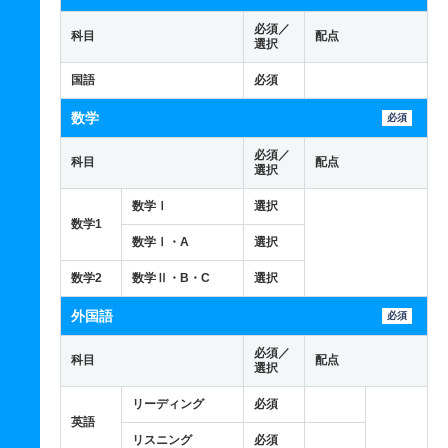
必須／
科目
配点
選択
国語
必須
数学
必須
必須／
科目
配点
選択
数学Ⅰ
選択
数学1
数学Ⅰ・A
選択
数学2
数学Ⅱ・B・C
選択
外国語
必須
必須／
科目
配点
選択
リーディング
必須
英語
リスニング
必須