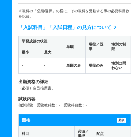
※教科の「必須/選択」の横に、その教科を受験する際の必要科目数
を記載。
「入試科目」「入試日程」の見方について
学習成績の状況
現役／既
性別の制
単願
卒
限
最小
最大
性別は問
-
-
単願のみ
現役のみ
わない
出願資格の詳細
（必須）自己推薦書。
試験内容
個別試験 受験教科数：- 受験科目数：-
面接
必須
必須／
科目
配点
選択