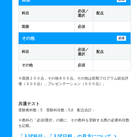
必須／
科目
配点
選択
面接
必須
その他
必須
必須／
科目
配点
選択
その他
必須
※面接２００点，その他８００点。その他は前期プログラム総合評
価（３００点），プレゼンテーション（５００点）。
共通テスト
受験教科数：5 受験科目数：5,6 配点合計：
※教科の「必須/選択」の横に、その教科を受験する際の必要科目数
を記載。
「入試科目」「入試日程」の見方について