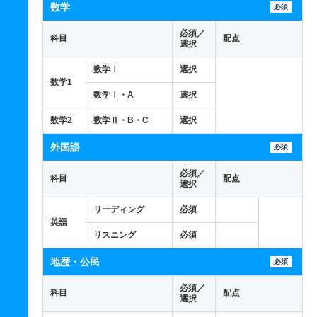
数学
必須
必須／
科目
配点
選択
数学Ⅰ
選択
数学1
数学Ⅰ・A
選択
数学2
数学Ⅱ・B・C
選択
外国語
必須
必須／
科目
配点
選択
リーディング
必須
英語
リスニング
必須
地歴・公民
必須
必須／
科目
配点
選択