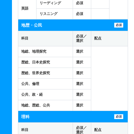
リーディング
必須
英語
リスニング
必須
地歴・公民
必須
必須／
科目
配点
選択
地総、地理探究
選択
歴総、日本史探究
選択
歴総、世界史探究
選択
公共、倫理
選択
公共、政・経
選択
地総、歴総、公共
選択
理科
必須
必須／
科目
配点
選択