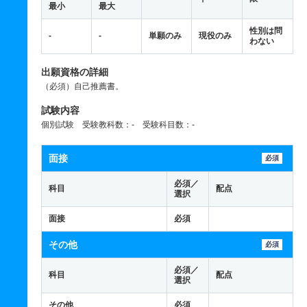
最小
最大
性別は問
-
-
単願のみ
現役のみ
わない
出願資格の詳細
（必須）自己推薦書。
試験内容
個別試験 受験教科数：- 受験科目数：-
面接
必須
必須／
科目
配点
選択
面接
必須
その他
必須
必須／
科目
配点
選択
その他
必須