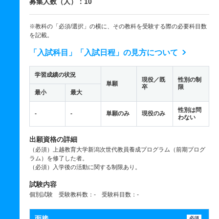
募集人数（人）：10
※教科の「必須/選択」の横に、その教科を受験する際の必要科目数
を記載。
「入試科目」「入試日程」の見方について
学習成績の状況
現役／既
性別の制
単願
卒
限
最小
最大
性別は問
-
-
単願のみ
現役のみ
わない
出願資格の詳細
（必須）上越教育大学新潟次世代教員養成プログラム（前期プログ
ラム）を修了した者。
（必須）入学後の活動に関する制限あり。
試験内容
個別試験 受験教科数：- 受験科目数：-
面接
必須