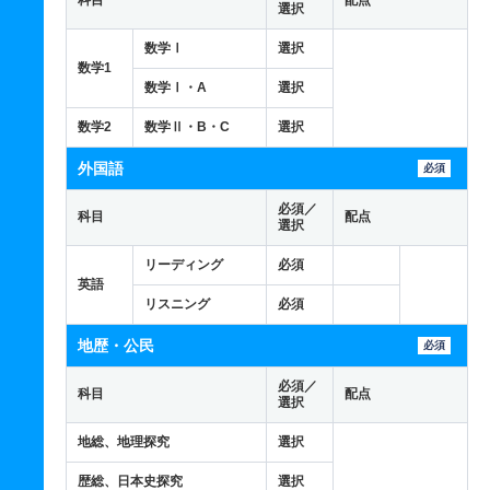
科目
配点
選択
数学Ⅰ
選択
数学1
数学Ⅰ・A
選択
数学2
数学Ⅱ・B・C
選択
外国語
必須
必須／
科目
配点
選択
リーディング
必須
英語
リスニング
必須
地歴・公民
必須
必須／
科目
配点
選択
地総、地理探究
選択
歴総、日本史探究
選択