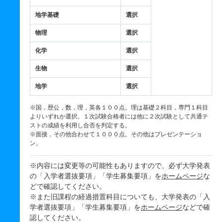
地学基礎
選択
物理
選択
化学
選択
生物
選択
地学
選択
※国，歴公，数，理，英各１００点。理は基礎２科目，専門１科目
よりいずれか選択。１次試験合格者には他に２次試験として共通テ
ストの成績を利用し合否を判定する。
※面接，その他合わせて１０００点。その他はプレゼンテーショ
ン。
※内容には変更等の可能性もありますので、必ず大学発表
の「入学者選抜要項」「学生募集要項」を
ホームページ
な
どで確認してください。
※また旧課程の経過措置科目についても、大学発表の「入
学者選抜要項」「学生募集要項」を
ホームページ
などで確
認してください。