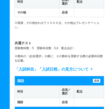
必須／
科目
配点
選択
その他
必須
※面接，その他合わせて１０００点。その他はプレゼンテーショ
ン。
共通テスト
受験教科数：5 受験科目数：5,6 配点合計：
※教科の「必須/選択」の横に、その教科を受験する際の必要科目数
を記載。
「入試科目」「入試日程」の見方について
国語
必須
必須／
科目
配点
選択
国語
必須