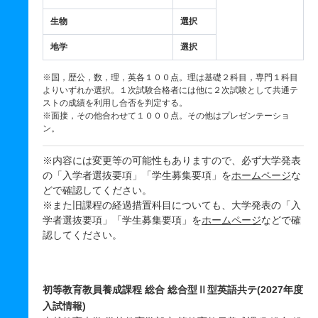
生物
選択
地学
選択
※国，歴公，数，理，英各１００点。理は基礎２科目，専門１科目
よりいずれか選択。１次試験合格者には他に２次試験として共通テ
ストの成績を利用し合否を判定する。
※面接，その他合わせて１０００点。その他はプレゼンテーショ
ン。
※内容には変更等の可能性もありますので、必ず大学発表
の「入学者選抜要項」「学生募集要項」を
ホームページ
な
どで確認してください。
※また旧課程の経過措置科目についても、大学発表の「入
学者選抜要項」「学生募集要項」を
ホームページ
などで確
認してください。
初等教育教員養成課程 総合 総合型Ⅱ型英語共テ(2027年度
入試情報)