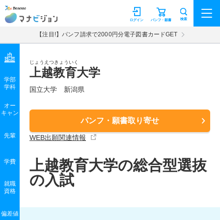
マナビジョン
検索
ログイン
パンフ・願書
【注目!】パンフ請求で2000円分電子図書カードGET
じょうえつきょういく
上越教育大学
学部
学科
国立大学
新潟県
オー
キャン
パンフ・願書取り寄せ
先輩
WEB出願関連情報
上越教育大学の総合型選抜
学費
の入試
就職
資格
偏差値