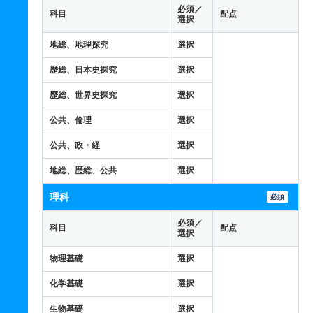
必須／
科目
配点
選択
地総、地理探究
選択
歴総、日本史探究
選択
歴総、世界史探究
選択
公共、倫理
選択
公共、政・経
選択
地総、歴総、公共
選択
理科
必須
必須／
科目
配点
選択
物理基礎
選択
化学基礎
選択
生物基礎
選択