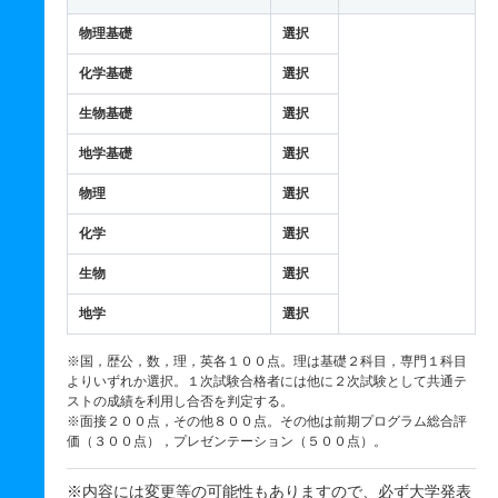
物理基礎
選択
化学基礎
選択
生物基礎
選択
地学基礎
選択
物理
選択
化学
選択
生物
選択
地学
選択
※国，歴公，数，理，英各１００点。理は基礎２科目，専門１科目
よりいずれか選択。１次試験合格者には他に２次試験として共通テ
ストの成績を利用し合否を判定する。
※面接２００点，その他８００点。その他は前期プログラム総合評
価（３００点），プレゼンテーション（５００点）。
※内容には変更等の可能性もありますので、必ず大学発表