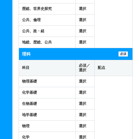
歴総、世界史探究
選択
公共、倫理
選択
公共、政・経
選択
地総、歴総、公共
選択
理科
必須
必須／
科目
配点
選択
物理基礎
選択
化学基礎
選択
生物基礎
選択
地学基礎
選択
物理
選択
化学
選択