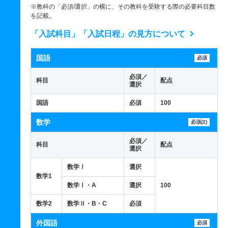
※教科の「必須/選択」の横に、その教科を受験する際の必要科目数
を記載。
「入試科目」「入試日程」の見方について
国語
必須
必須／
科目
配点
選択
国語
必須
100
数学
必須(2)
必須／
科目
配点
選択
数学Ⅰ
選択
数学1
数学Ⅰ・A
選択
100
数学2
数学Ⅱ・B・C
必須
外国語
必須