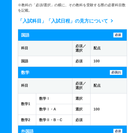
※教科の「必須/選択」の横に、その教科を受験する際の必要科目数
を記載。
「入試科目」「入試日程」の見方について
国語
必須
必須／
科目
配点
選択
国語
必須
100
数学
必須(2)
必須／
科目
配点
選択
数学Ⅰ
選択
数学1
数学Ⅰ・A
選択
100
数学2
数学Ⅱ・B・C
必須
外国語
必須