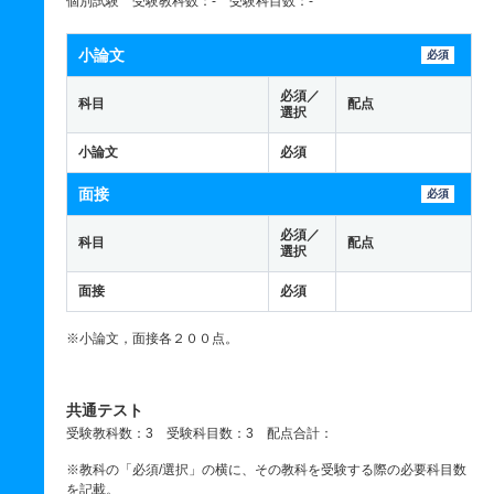
個別試験 受験教科数：- 受験科目数：-
小論文
必須
必須／
科目
配点
選択
小論文
必須
面接
必須
必須／
科目
配点
選択
面接
必須
※小論文，面接各２００点。
共通テスト
受験教科数：3 受験科目数：3 配点合計：
※教科の「必須/選択」の横に、その教科を受験する際の必要科目数
を記載。