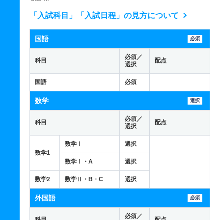
「入試科目」「入試日程」の見方について
国語
必須
必須／
科目
配点
選択
国語
必須
数学
選択
必須／
科目
配点
選択
数学Ⅰ
選択
数学1
数学Ⅰ・A
選択
数学2
数学Ⅱ・B・C
選択
外国語
必須
必須／
科目
配点