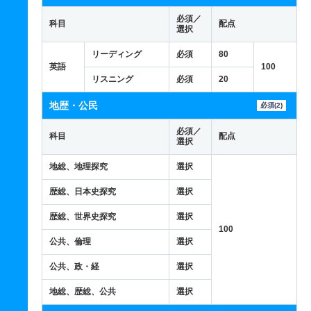
必須／
科目
配点
選択
リーディング
必須
80
英語
100
リスニング
必須
20
地歴・公民
必須(2)
必須／
科目
配点
選択
地総、地理探究
選択
歴総、日本史探究
選択
歴総、世界史探究
選択
100
公共、倫理
選択
公共、政・経
選択
地総、歴総、公共
選択