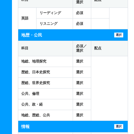
選択
リーディング
必須
英語
リスニング
必須
地歴・公民
選択
必須／
科目
配点
選択
地総、地理探究
選択
歴総、日本史探究
選択
歴総、世界史探究
選択
公共、倫理
選択
公共、政・経
選択
地総、歴総、公共
選択
情報
選択