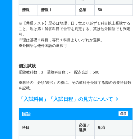
情報
情報Ⅰ
必須
50
※【共通テスト】歴公は地理，日，世より必ず１科目以上受験する
こと。理は第１解答科目で合否を判定する。英は他外国語でも判定
可。
※理は基礎２科目，専門１科目よりいずれか選択。
※外国語は他外国語の選択可
個別試験
受験教科数：3 受験科目数：- 配点合計：500
※教科の「必須/選択」の横に、その教科を受験する際の必要科目数
を記載。
「入試科目」「入試日程」の見方について
国語
必須
必須／
科目
配点
選択