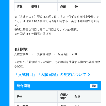
情報
情報Ⅰ
必須
50
※【共通テスト】歴公は地理，日，世より必ず１科目以上受験する
こと。理は第１解答科目で合否を判定する。英は他外国語でも判定
可。
※理は基礎２科目，専門１科目よりいずれか選択。
※外国語は他外国語の選択可
個別試験
受験教科数：－ 受験科目数：- 配点合計：200
※教科の「必須/選択」の横に、その教科を受験する際の必要科目数
を記載。
「入試科目」「入試日程」の見方について
総合問題
必須
必須／
科目
配点
選択