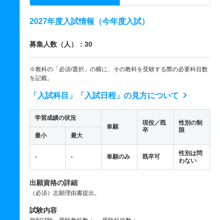
2027年度入試情報（今年度入試）
募集人数（人）：30
※教科の「必須/選択」の横に、その教科を受験する際の必要科目数
を記載。
「入試科目」「入試日程」の見方について
学習成績の状況
現役／既
性別の制
単願
卒
限
最小
最大
性別は問
-
-
単願のみ
既卒可
わない
出願資格の詳細
（必須）志願理由書提出。
試験内容