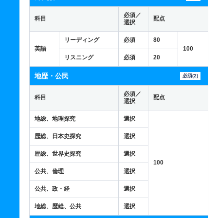
必須／
科目
配点
選択
リーディング
必須
80
英語
100
リスニング
必須
20
地歴・公民
必須(2)
必須／
科目
配点
選択
地総、地理探究
選択
歴総、日本史探究
選択
歴総、世界史探究
選択
100
公共、倫理
選択
公共、政・経
選択
地総、歴総、公共
選択