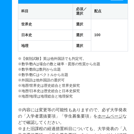
必須／
科目
配点
選択
世界史
選択
日本史
選択
100
地理
選択
※【個別試験】英は他外国語でも判定可。
※数学/数Aは場合の数と確率・図形の性質から出題
※数学/数Bは数列から出題
※数学/数Cはベクトルから出題
※外国語は他外国語の選択可
※地歴/世界史は歴史総合と世界史探究
※地歴/日本史は歴史総合と日本史探究
※地歴/地理は地理総合と地理探究
※内容には変更等の可能性もありますので、必ず大学発表
の「入学者選抜要項」「学生募集要項」を
ホームページ
な
どで確認してください。
※また旧課程の経過措置科目についても、大学発表の「入