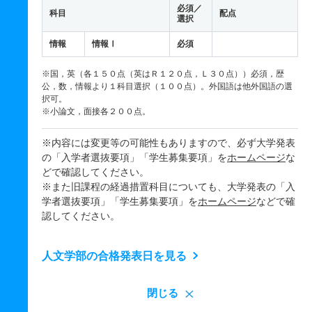
必須／
科目
配点
選択
情報
情報Ⅰ
必須
※国，英（各１５０点（英はＲ１２０点，Ｌ３０点））必須，歴
公，数，情報より１科目選択（１００点）。外国語は他外国語の選
択可。
※小論文，面接各２００点。
※内容には変更等の可能性もありますので、必ず大学発表
の「入学者選抜要項」「学生募集要項」を
ホームページ
な
どで確認してください。
※また旧課程の経過措置科目についても、大学発表の「入
学者選抜要項」「学生募集要項」を
ホームページ
などで確
認してください。
人文学部の合格発表日を見る
閉じる