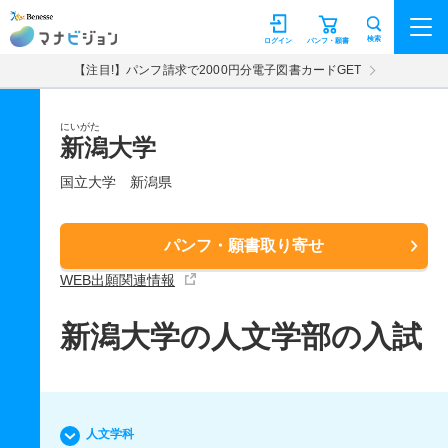
マナビジョン
検索
ログイン
パンフ・願書
【注目!】パンフ請求で2000円分電子図書カードGET
にいがた
新潟大学
国立大学
新潟県
パンフ・願書取り寄せ
WEB出願関連情報
新潟大学の人文学部の入試
人文学科