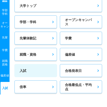
大学トップ
学部
学科
オープンキャンパ
学部・学科
オー
ス
キャン
先輩
先輩体験記
学費
学費
就職・資格
偏差値
就職
資格
入試
合格発表日
偏差値
合格最低点・平均
倍率
入試
点