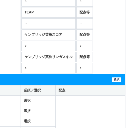
○
○
TEAP
配点等
○
○
ケンブリッジ英検スコア
配点等
○
○
ケンブリッジ英検リンガスキル
配点等
○
○
選択
必須／選択
配点
選択
選択
選択