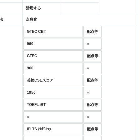
活用する
法
点数化
GTEC CBT
配点等
960
○
GTEC
配点等
960
○
英検CSEスコア
配点等
1950
○
TOEFL iBT
配点等
○
○
IELTS ｱｶﾃﾞﾐｯｸ
配点等