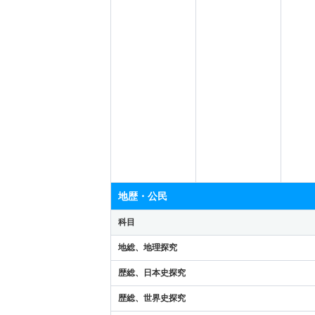
地歴・公民
科目
地総、地理探究
歴総、日本史探究
歴総、世界史探究