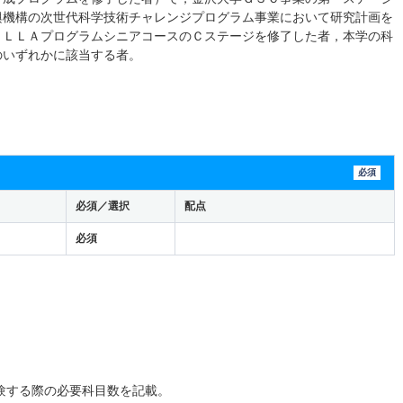
興機構の次世代科学技術チャレンジプログラム事業において研究計画を
ＥＬＬＡプログラムシニアコースのＣステージを修了した者，本学の科
のいずれかに該当する者。
必須
必須／選択
配点
必須
：
験する際の必要科目数を記載。