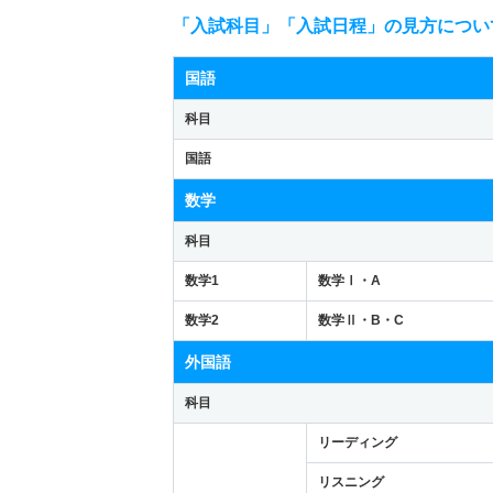
「入試科目」「入試日程」の見方につい
国語
科目
国語
数学
科目
数学1
数学Ⅰ・A
数学2
数学Ⅱ・B・C
外国語
科目
リーディング
リスニング