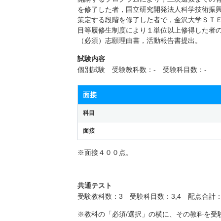
を修了した者，国立研究開発法人科学技術振
策定する段階を修了した者で，金沢大学ＳＴ
目等履修生制度により１単位以上修得した者
（必須）志願理由書，活動報告書提出。
試験内容
個別試験 受験教科数：- 受験科目数：-
面接
科目
面接
※面接４００点。
共通テスト
受験教科数：3 受験科目数：3,4 配点合計
※教科の「必須/選択」の横に、その教科を受