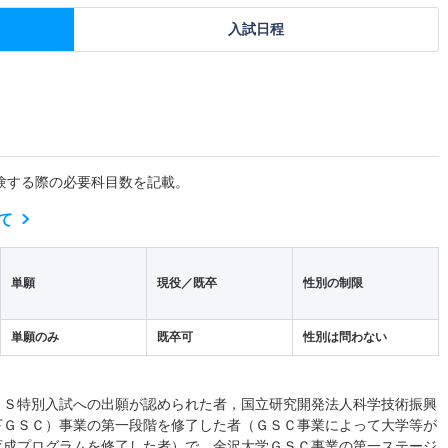
入試日程
験する際の必要科目数を記載。
て
単願
現役／既卒
性別の制限
単願のみ
既卒可
性別は問わない
ＧＳ特別入試への出願が認められた者，国立研究開発法人科学技術振興
下ＧＳＣ）事業の第一段階を修了した者（ＧＳＣ事業によって大学等が
育成プログラムを修了した者）で，金沢大学ＧＳＣ事業の第一ステージ