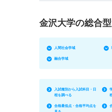
金沢大学の総合型
人間社会学域
融合学域
入試種別から入試科目・日
程を調べる
合格最低点・合格平均点を
見る