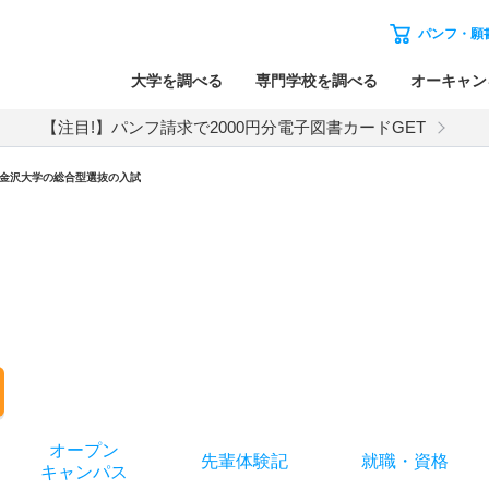
パンフ・願
大学を調べる
専門学校を調べる
オーキャン
【注目!】パンフ請求で2000円分電子図書カードGET
金沢大学
の
総合型選抜の入試
オー
プン
先輩
体験記
就職
・
資格
キャン
パス