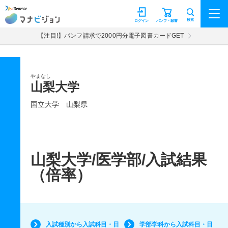
マナビジョン
検索
ログイン
パンフ・願書
【注目!】パンフ請求で2000円分電子図書カードGET
やまなし
山梨大学
国立大学
山梨県
山梨大学/医学部/入試結果
（倍率）
入試種別から入試科目・日
学部学科から入試科目・日