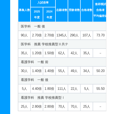
入試倍率
進研模試
募集人数
志願者数
受験者数
合格者数
合格者
2025
2024
平均偏差値
年度
年度
医学科 一般 後
90人
2.70倍
2.70倍
1345人
290人
107人
73.70
医学科 推薦 学校推薦型Ⅱ共テ
35人
1.20倍
1.50倍
62人
42人
35人
－
看護学科 一般 前
30人
1.40倍
1.40倍
55人
49人
34人
50.20
看護学科 一般 後
5人
4.40倍
1.80倍
111人
22人
5人
55.50
看護学科 推薦 学校推薦型Ⅰ
25人
2.80倍
2.80倍
70人
70人
25人
－