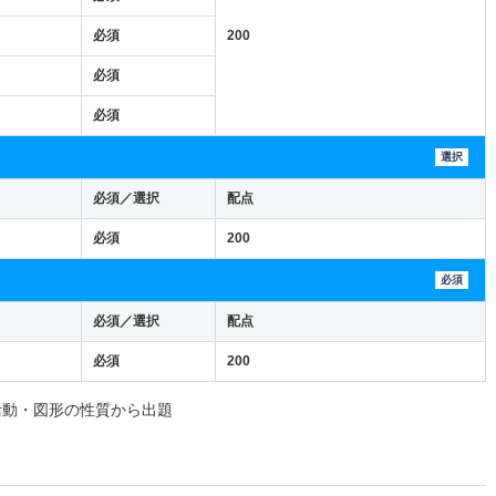
必須
200
必須
必須
選択
必須／選択
配点
必須
200
必須
必須／選択
配点
必須
200
活動・図形の性質から出題