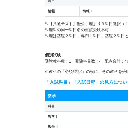
科目
情報
情報Ⅰ
※【共通テスト】歴公，理より３科目選択（
※理科の同一科目名の重複受験不可
※理は基礎２科目，専門１科目，基礎２科目
個別試験
受験教科数：1 受験科目数：- 配点合計：40
※教科の「必須/選択」の横に、その教科を受
「入試科目」「入試日程」の見方につい
数学
科目
数学Ⅰ
数学Ⅱ