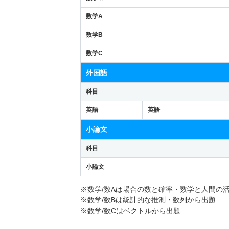
数学A
数学B
数学C
外国語
科目
英語
英語
小論文
科目
小論文
※数学/数Aは場合の数と確率・数学と人間の
※数学/数Bは統計的な推測・数列から出題
※数学/数Cはベクトルから出題