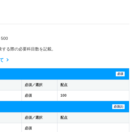
500
験する際の必要科目数を記載。
て
必須
必須／選択
配点
必須
100
必須(2)
必須／選択
配点
必須