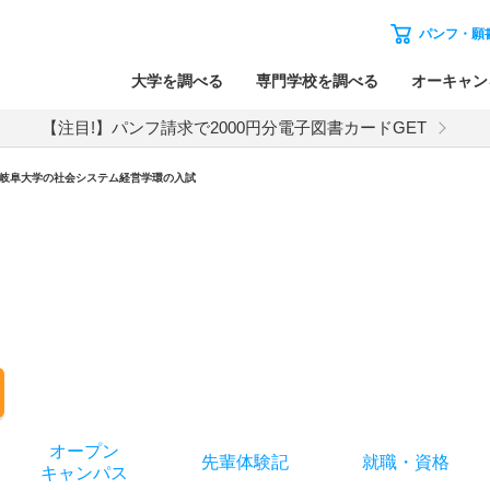
パンフ・願
大学を調べる
専門学校を調べる
オーキャン
【注目!】パンフ請求で2000円分電子図書カードGET
岐阜大学
の
社会システム経営学環の入試
オー
プン
先輩
体験記
就職
・
資格
キャン
パス