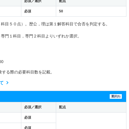
必須／選択
配点
必須
50
１科目５０点）。歴公，理は第１解答科目で合否を判定する。
と専門１科目，専門２科目よりいずれか選択。
0
験する際の必要科目数を記載。
て
選択(5)
必須／選択
配点
必須
必須