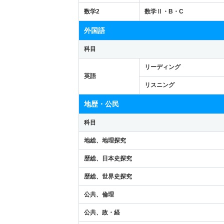
数学2
数学Ⅱ・B・C
外国語
科目
リーディング
英語
リスニング
地歴・公民
科目
地総、地理探究
歴総、日本史探究
歴総、世界史探究
公共、倫理
公共、政・経