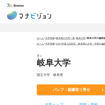
マナビジョン
ホーム
>
大学情報
>
岐阜県の大学一覧
>
岐阜大学
>
岐阜大学の偏差
ホーム
>
大学情報
>
2027年度入試対応 岐阜県の大学・学部の偏
ぎふ
岐阜大学
国立大学 岐阜県
パンフ・願書取り寄せ
大学トップ
学部
・
学科