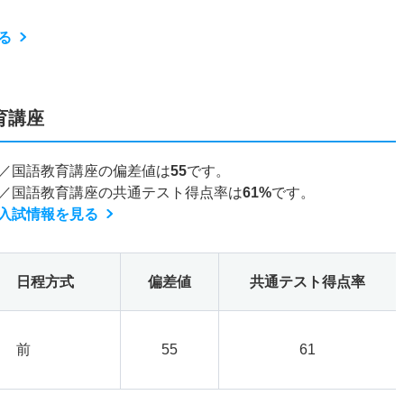
る
育講座
／国語教育講座の偏差値は
55
です。
／国語教育講座の共通テスト得点率は
61%
です。
入試情報を見る
日程方式
偏差値
共通テスト得点率
前
55
61