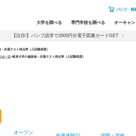
パンフ・願
大学を調べる
専門学校を調べる
オーキャン
【注目!】パンフ請求で2000円分電子図書カードGET
値・共通テスト得点率（入試難易度）
差値一覧
>
岐阜大学の偏差値・共通テスト得点率（入試難易度）
オー
プン
先輩
体験記
就職
・
資格