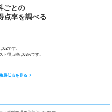
科ごとの
得点率を調べる
は
62
です。
スト得点率は
63%
です。
格最低点を見る