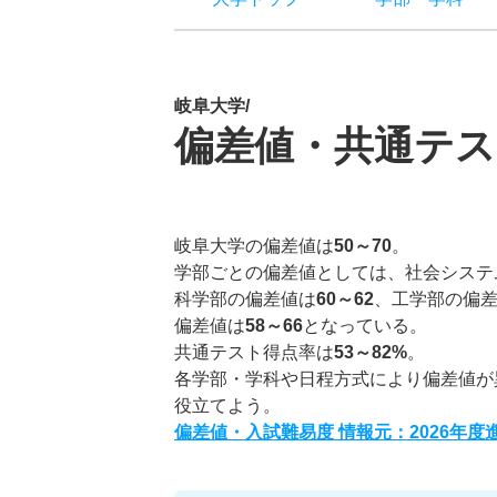
岐阜大学/
偏差値・共通テス
岐阜大学の偏差値は
50～70
。
学部ごとの偏差値としては、社会システ
科学部の偏差値は
60～62
、工学部の偏
偏差値は
58～66
となっている。
共通テスト得点率は
53～82%
。
各学部・学科や日程方式により偏差値が
役立てよう。
偏差値・入試難易度 情報元：2026年