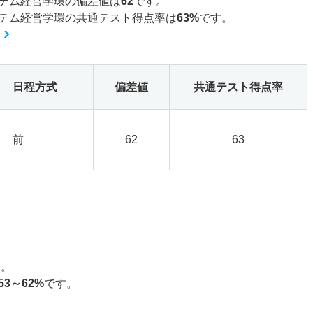
テム経営学環の偏差値は
62
です。
テム経営学環の共通テスト得点率は
63%
です。
日程方式
偏差値
共通テスト得点率
前
62
63
す。
53～62%
です。