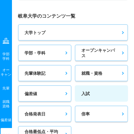
岐阜大学のコンテンツ一覧
大学トップ
オープンキャンパ
学部・学科
学部
ス
学科
オー
先輩体験記
就職・資格
キャン
先輩
偏差値
入試
就職
資格
合格発表日
倍率
偏差値
合格最低点・平均