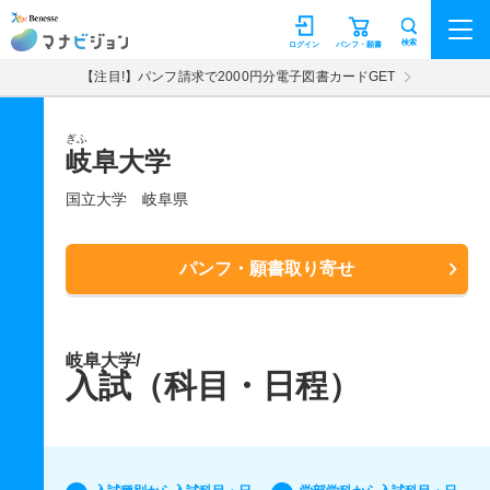
マナビジョン
検索
ログイン
パンフ・願書
【注目!】パンフ請求で2000円分電子図書カードGET
ぎふ
岐阜大学
国立大学
岐阜県
パンフ・願書取り寄せ
岐阜大学/
入試（科目・日程）