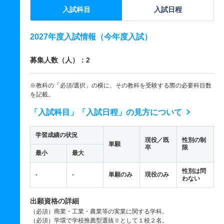
入試科目
入試日程
2027年度入試情報（今年度入試）
募集人数（人）：2
※教科の「必須/選択」の横に、その教科を受験する際の必要科目数
を記載。
「入試科目」「入試日程」の見方について
学習成績の状況
現役／既
性別の制
単願
卒
限
最小
最大
性別は問
-
-
単願のみ
現役のみ
わない
出願資格の詳細
（必須）商業・工業・農業等の実業に関する学科。
（必須）学環で学校推薦型選抜Ⅱとして１校２名。