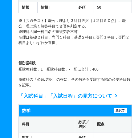
情報
情報Ⅰ
必須
50
※【共通テスト】歴公，理より３科目選択（１科目５０点）。歴
公，理は第１解答科目で合否を判定する。
※理科の同一科目名の重複受験不可
※理は基礎２科目，専門１科目，基礎２科目と専門１科目，専門２
科目よりいずれか選択。
個別試験
受験教科数：1 受験科目数：- 配点合計：400
※教科の「必須/選択」の横に、その教科を受験する際の必要科目数
を記載。
「入試科目」「入試日程」の見方について
数学
選択(5)
必須／
科目
配点
選択
数学Ⅰ
必須