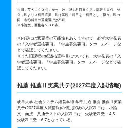
※国，英各１００点，歴公，数，理１科目５０点，情報５０点。歴
公，理より３科目選択。理は基礎２科目を１科目として扱う。理の
同一名称科目の重複選択は不可。
※小論文，面接各２００点。
※内容には変更等の可能性もありますので、必ず大学発表
の「入学者選抜要項」「学生募集要項」を
ホームページ
な
どで確認してください。
※また旧課程の経過措置科目についても、大学発表の「入
学者選抜要項」「学生募集要項」を
ホームページ
などで確
認してください。
推薦 推薦Ⅱ実業共テ(2027年度入試情報)
岐阜大学 社会システム経営学環 学部共通 推薦 推薦Ⅱ実業
共テ(2027年度入試情報)の個別試験の入試科目は、小論
文、面接、共通テストの入試科目は、受験教科数：4,5
受験科目数：6,7となっている。