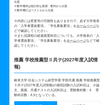
出題
※数学/数Bは統計的な推測・数列から出題
※数学/数Cはベクトルから出題
※内容には変更等の可能性もありますので、必ず大学発表
の「入学者選抜要項」「学生募集要項」を
ホームページ
な
どで確認してください。
※また旧課程の経過措置科目についても、大学発表の「入
学者選抜要項」「学生募集要項」を
ホームページ
などで確
認してください。
推薦 学校推薦型Ⅱ共テ(2027年度入試情
報)
岐阜大学 社会システム経営学環 学部共通 推薦 学校推薦型
Ⅱ共テ(2027年度入試情報)の個別試験の入試科目は、小論
文、面接、共通テストの入試科目は、受験教科数：6 受
験科目数：8,9となっている。