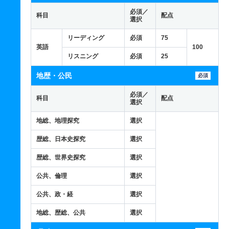
必須／
科目
配点
選択
リーディング
必須
75
英語
100
リスニング
必須
25
地歴・公民
必須
必須／
科目
配点
選択
地総、地理探究
選択
歴総、日本史探究
選択
歴総、世界史探究
選択
公共、倫理
選択
公共、政・経
選択
地総、歴総、公共
選択