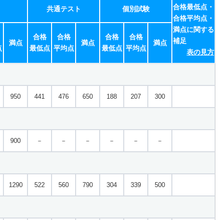
合格最低点・
共通テスト
個別試験
合格平均点・
満点に関する
合格
合格
合格
合格
補足
満点
満点
満点
点
最低点
平均点
最低点
平均点
表の見方
950
441
476
650
188
207
300
900
－
－
－
－
－
－
1290
522
560
790
304
339
500