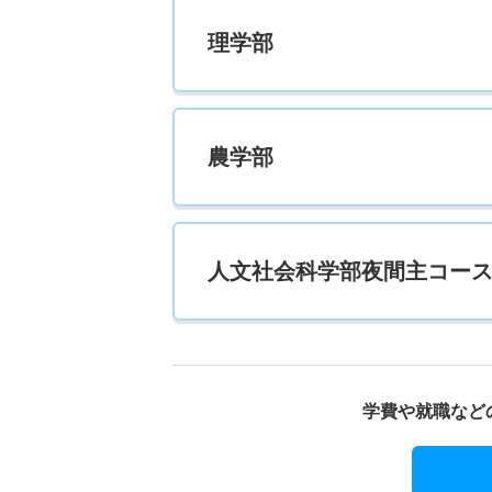
505
549
理学部
農学部
人文社会科学部夜間主コー
学費や就職など