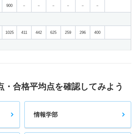
900
－
－
－
－
－
－
1025
411
442
625
259
296
400
1025
444
481
625
270
302
400
点・合格平均点を確認してみよう
650
－
－
－
－
－
－
1250
605
662
950
162
209
300
情報学部