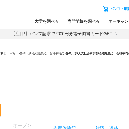
パンフ・願
大学を調べる
専門学校を調べる
オーキャン
【注目!】パンフ請求で2000円分電子図書カードGET
（科目・日程）
>
静岡大学/合格最低点・合格平均点
>
静岡大学
/人文社会科学部/合格最低点・合格平均
オー
プン
先輩
体験記
就職
・
資格