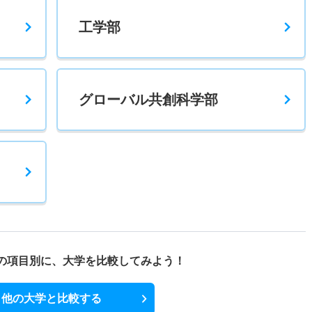
800
－
－
－
－
－
－
工学部
グローバル共創科学部
ス
の項目別に、
大学を比較してみよう！
他の大学と比較する