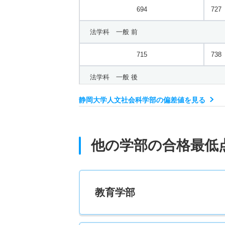
694
727
法学科 一般 前
715
738
法学科 一般 後
静岡大学人文社会科学部の偏差値を見る
743
782
法学科 推薦 学校推薦型共テ
他の学部の合格最低
497
520
経済学科 一般 前
819
871
教育学部
経済学科 推薦 学校推薦型共テ