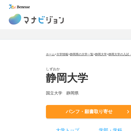
マナビジョン
ホーム
>
大学情報
>
静岡県の大学一覧
>
静岡大学
>
静岡大学の入試
しずおか
静岡大学
国立大学
静岡県
パンフ・願書取り寄せ
大学トップ
学部
・
学科