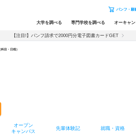
パンフ・願
大学を調べる
専門学校を調べる
オーキャン
【注目!】パンフ請求で2000円分電子図書カードGET
（科目・日程）
オー
プン
先輩
体験記
就職
・
資格
キャン
パス