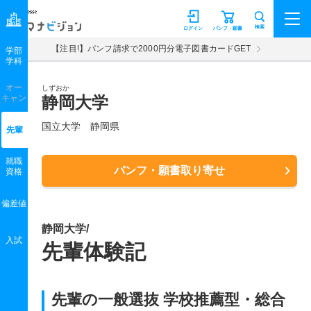
マナビジョン
検索
ログイン
パンフ・願書
【注目!】パンフ請求で2000円分電子図書カードGET
学部
学科
オー
しずおか
キャン
静岡大学
国立大学 静岡県
先輩
就職
パンフ・願書取り寄せ
資格
偏差値
静岡大学/
入試
先輩体験記
先輩の一般選抜 学校推薦型・総合