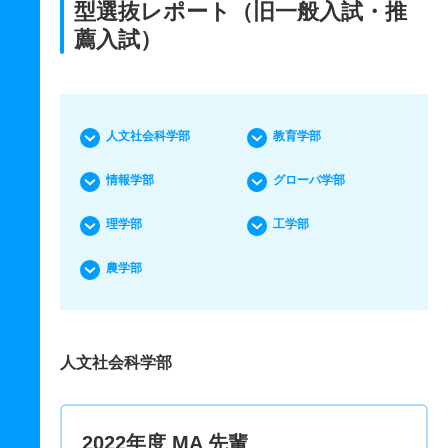
型選抜レポート（旧一般入試・推
薦入試）
人文社会科学部
教育学部
情報学部
グローバ学部
理学部
工学部
農学部
人文社会科学部
2022年度 MA 先輩