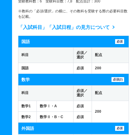
受験教科数：6 受験科目数：7,8 配点合計：300
※教科の「必須/選択」の横に、その教科を受験する際の必要科目数
を記載。
「入試科目」「入試日程」の見方について
国語
必須
必須／
科目
配点
選択
国語
必須
200
数学
必須(2)
必須／
科目
配点
選択
数学1
数学Ⅰ・A
必須
200
数学2
数学Ⅱ・B・C
必須
外国語
必須