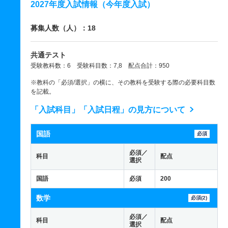
2027年度入試情報（今年度入試）
募集人数（人）：18
共通テスト
受験教科数：6 受験科目数：7,8 配点合計：950
※教科の「必須/選択」の横に、その教科を受験する際の必要科目数
を記載。
「入試科目」「入試日程」の見方について
国語
必須
必須／
科目
配点
選択
国語
必須
200
数学
必須(2)
必須／
科目
配点
選択