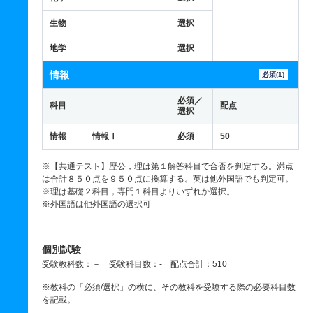
生物
選択
地学
選択
情報
必須(1)
必須／
科目
配点
選択
情報
情報Ⅰ
必須
50
※【共通テスト】歴公，理は第１解答科目で合否を判定する。満点
は合計８５０点を９５０点に換算する。英は他外国語でも判定可。
※理は基礎２科目，専門１科目よりいずれか選択。
※外国語は他外国語の選択可
個別試験
受験教科数：－ 受験科目数：- 配点合計：510
※教科の「必須/選択」の横に、その教科を受験する際の必要科目数
を記載。