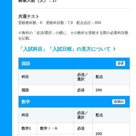
募集人数（人）：17
共通テスト
受験教科数：6 受験科目数：7,8 配点合計：950
※教科の「必須/選択」の横に、その教科を受験する際の必要科目数
を記載。
「入試科目」「入試日程」の見方について
国語
必須
必須／
科目
配点
選択
国語
必須
200
数学
必須(2)
必須／
科目
配点
選択
数学1
数学Ⅰ・A
必須
200