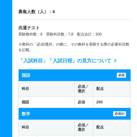
募集人数（人）：6
共通テスト
受験教科数：6 受験科目数：7,8 配点合計：300
※教科の「必須/選択」の横に、その教科を受験する際の必要科目数
を記載。
「入試科目」「入試日程」の見方について
国語
必須
必須／
科目
配点
選択
国語
必須
200
数学
必須(2)
必須／
科目
配点
選択