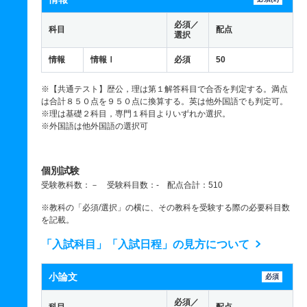
必須／
科目
配点
選択
情報
情報Ⅰ
必須
50
※【共通テスト】歴公，理は第１解答科目で合否を判定する。満点
は合計８５０点を９５０点に換算する。英は他外国語でも判定可。
※理は基礎２科目，専門１科目よりいずれか選択。
※外国語は他外国語の選択可
個別試験
受験教科数：－ 受験科目数：- 配点合計：510
※教科の「必須/選択」の横に、その教科を受験する際の必要科目数
を記載。
「入試科目」「入試日程」の見方について
小論文
必須
必須／