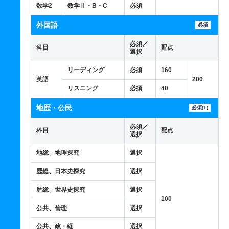
数学2
数学Ⅱ・B・C
必須
外国語
必須
必須／
科目
配点
選択
リーディング
必須
160
英語
200
リスニング
必須
40
地歴・公民
必須(1)
必須／
科目
配点
選択
地総、地理探究
選択
歴総、日本史探究
選択
歴総、世界史探究
選択
100
公共、倫理
選択
公共、政・経
選択