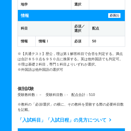
地学
選択
情報
必須(1)
必須／
科目
配点
選択
情報
情報Ⅰ
必須
50
※【共通テスト】歴公，理は第１解答科目で合否を判定する。満点
は合計８５０点を９５０点に換算する。英は他外国語でも判定可。
※理は基礎２科目，専門１科目よりいずれか選択。
※外国語は他外国語の選択可
個別試験
受験教科数：－ 受験科目数：- 配点合計：510
※教科の「必須/選択」の横に、その教科を受験する際の必要科目数
を記載。
「入試科目」「入試日程」の見方について