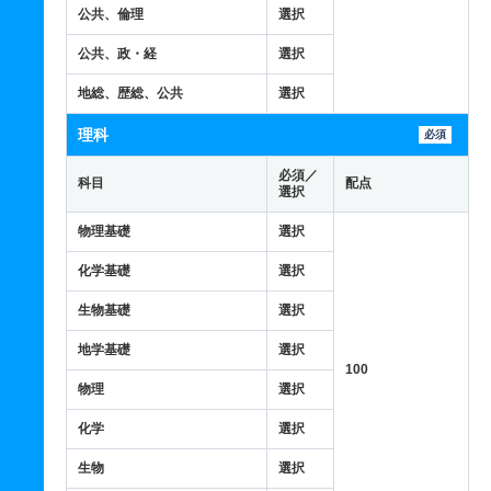
公共、倫理
選択
公共、政・経
選択
地総、歴総、公共
選択
理科
必須
必須／
科目
配点
選択
物理基礎
選択
化学基礎
選択
生物基礎
選択
地学基礎
選択
100
物理
選択
化学
選択
生物
選択