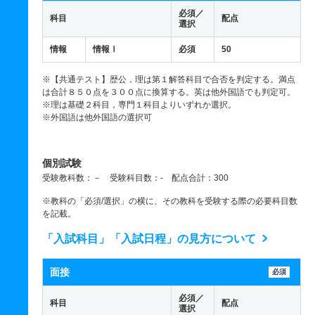
必須／
科目
配点
選択
情報
情報Ⅰ
必須
50
※【共通テスト】歴公，理は第１解答科目で合否を判定する。満点
は合計８５０点を３００点に換算する。英は他外国語でも判定可。
※理は基礎２科目，専門１科目よりいずれか選択。
※外国語は他外国語の選択可
個別試験
受験教科数：－ 受験科目数：- 配点合計：300
※教科の「必須/選択」の横に、その教科を受験する際の必要科目数
を記載。
「入試科目」「入試日程」の見方について
面接
必須
必須／
科目
配点
選択