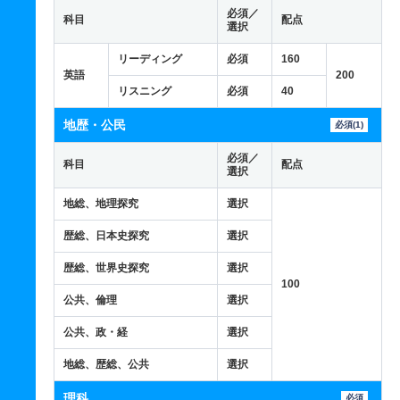
必須／
科目
配点
選択
リーディング
必須
160
英語
200
リスニング
必須
40
地歴・公民
必須(1)
必須／
科目
配点
選択
地総、地理探究
選択
歴総、日本史探究
選択
歴総、世界史探究
選択
100
公共、倫理
選択
公共、政・経
選択
地総、歴総、公共
選択
理科
必須