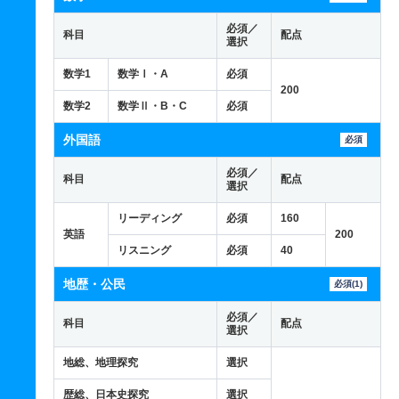
必須／
科目
配点
選択
数学1
数学Ⅰ・A
必須
200
数学2
数学Ⅱ・B・C
必須
外国語
必須
必須／
科目
配点
選択
リーディング
必須
160
英語
200
リスニング
必須
40
地歴・公民
必須(1)
必須／
科目
配点
選択
地総、地理探究
選択
歴総、日本史探究
選択