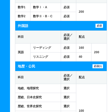
数学1
数学Ⅰ・A
必須
200
数学2
数学Ⅱ・B・C
必須
外国語
必須
必須／
科目
配点
選択
リーディング
必須
160
英語
200
リスニング
必須
40
地歴・公民
必須(1)
必須／
科目
配点
選択
地総、地理探究
選択
歴総、日本史探究
選択
歴総、世界史探究
選択
100