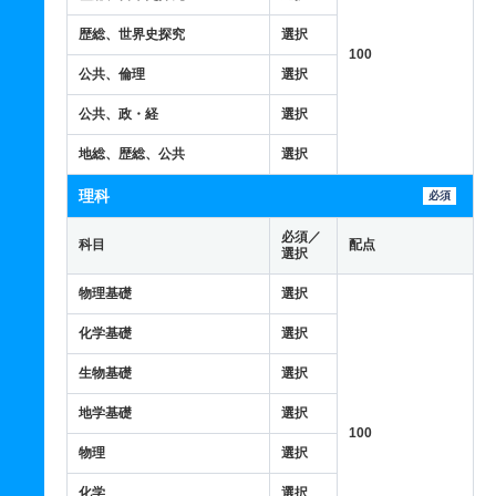
歴総、世界史探究
選択
100
公共、倫理
選択
公共、政・経
選択
地総、歴総、公共
選択
理科
必須
必須／
科目
配点
選択
物理基礎
選択
化学基礎
選択
生物基礎
選択
地学基礎
選択
100
物理
選択
化学
選択