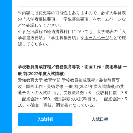
※内容には変更等の可能性もありますので、必ず大学発表
の「入学者選抜要項」「学生募集要項」を
ホームページ
な
どで確認してください。
※また旧課程の経過措置科目についても、大学発表の「入
学者選抜要項」「学生募集要項」を
ホームページ
などで確
認してください。
学校教員養成課程／義務教育専攻・図画工作・美術専修 一
般 前(2027年度入試情報)
愛知教育大学 教育学部 学校教員養成課程／義務教育専
攻・図画工作・美術専修 一般 前(2027年度入試情報)の共
通テストの入試科目は、受験教科数：6 受験科目数：7,8
配点合計：950、個別試験の入試科目は、 配点合計：5
10、小論文、実技、調査書となっている。
入試科目
入試日程