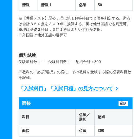
情報
情報Ⅰ
必須
50
※【共通テスト】歴公，理は第１解答科目で合否を判定する。満点
は合計８５０点を３００点に換算する。英は他外国語でも判定可。
※理は基礎２科目，専門１科目よりいずれか選択。
※外国語は他外国語の選択可
個別試験
受験教科数：－ 受験科目数：- 配点合計：300
※教科の「必須/選択」の横に、その教科を受験する際の必要科目数
を記載。
「入試科目」「入試日程」の見方について
面接
必須
必須／
科目
配点
選択
面接
必須
300