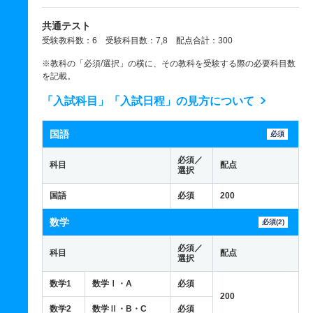
共通テスト
受験教科数：6 受験科目数：7,8 配点合計：300
※教科の「必須/選択」の横に、その教科を受験する際の必要科目数
を記載。
「入試科目」「入試日程」の見方について
国語
必須
必須／
科目
配点
選択
国語
必須
200
数学
必須(2)
必須／
科目
配点
選択
数学1
数学Ⅰ・A
必須
200
数学2
数学Ⅱ・B・C
必須