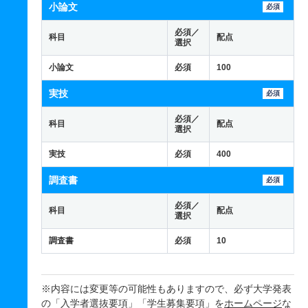
小論文
必須
必須／
科目
配点
選択
小論文
必須
100
実技
必須
必須／
科目
配点
選択
実技
必須
400
調査書
必須
必須／
科目
配点
選択
調査書
必須
10
※内容には変更等の可能性もありますので、必ず大学発表
の「入学者選抜要項」「学生募集要項」を
ホームページ
な