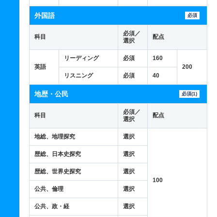
外国語
必須
必須／
科目
配点
選択
リーディング
必須
160
英語
200
リスニング
必須
40
地歴・公民
必須(1)
必須／
科目
配点
選択
地総、地理探究
選択
歴総、日本史探究
選択
歴総、世界史探究
選択
100
公共、倫理
選択
公共、政・経
選択