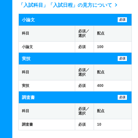
「入試科目」「入試日程」の見方について
小論文
必須
必須／
科目
配点
選択
小論文
必須
100
実技
必須
必須／
科目
配点
選択
実技
必須
400
調査書
必須
必須／
科目
配点
選択
調査書
必須
10