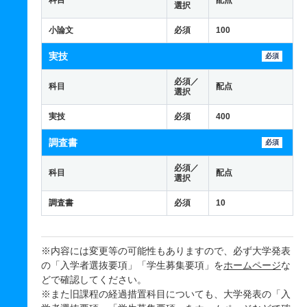
科目
配点
選択
小論文
必須
100
実技
必須
必須／
科目
配点
選択
実技
必須
400
調査書
必須
必須／
科目
配点
選択
調査書
必須
10
※内容には変更等の可能性もありますので、必ず大学発表
の「入学者選抜要項」「学生募集要項」を
ホームページ
な
どで確認してください。
※また旧課程の経過措置科目についても、大学発表の「入