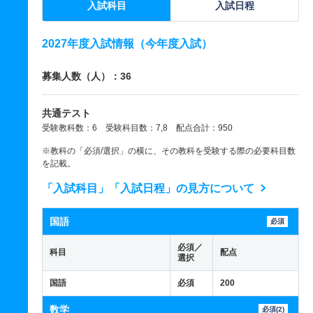
入試科目
入試日程
2027年度入試情報（今年度入試）
募集人数（人）：36
共通テスト
受験教科数：6 受験科目数：7,8 配点合計：950
※教科の「必須/選択」の横に、その教科を受験する際の必要科目数
を記載。
「入試科目」「入試日程」の見方について
国語
必須
必須／
科目
配点
選択
国語
必須
200
数学
必須(2)