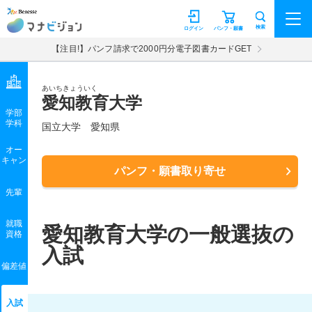
マナビジョン
検索
ログイン
パンフ・願書
【注目!】パンフ請求で2000円分電子図書カードGET
あいちきょういく
愛知教育大学
学部
学科
国立大学
愛知県
オー
キャン
パンフ・願書取り寄せ
先輩
就職
愛知教育大学の一般選抜の
資格
入試
偏差値
入試