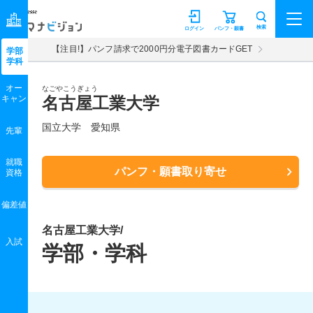
マナビジョン
検索
ログイン
パンフ・願書
【注目!】パンフ請求で2000円分電子図書カードGET
学部
学科
オー
なごやこうぎょう
キャン
名古屋工業大学
国立大学 愛知県
先輩
就職
パンフ・願書取り寄せ
資格
偏差値
名古屋工業大学/
入試
学部・学科