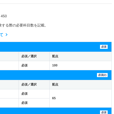
450
験する際の必要科目数を記載。
て
必須
必須／選択
配点
必須
100
必須(2)
必須／選択
配点
必須
65
必須
必須