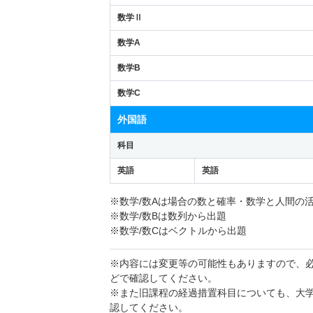
数学Ⅱ
数学A
数学B
数学C
外国語
科目
英語
英語
※数学/数Aは場合の数と確率・数学と人間の
※数学/数Bは数列から出題
※数学/数Cはベクトルから出題
※内容には変更等の可能性もありますので、
どで確認してください。
※また旧課程の経過措置科目についても、大
認してください。