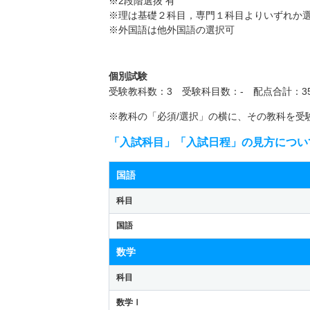
※2段階選抜 有
※理は基礎２科目，専門１科目よりいずれか
※外国語は他外国語の選択可
個別試験
受験教科数：3 受験科目数：- 配点合計：35
※教科の「必須/選択」の横に、その教科を受
「入試科目」「入試日程」の見方につい
国語
科目
国語
数学
科目
数学Ⅰ