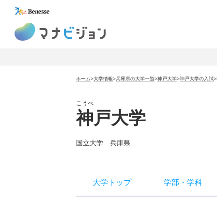
マナビジョン
ホーム
>
大学情報
>
兵庫県の大学一覧
>
神戸大学
>
神戸大学
の入試
>
こうべ
神戸大学
国立大学
兵庫県
大学トップ
学部
・
学科