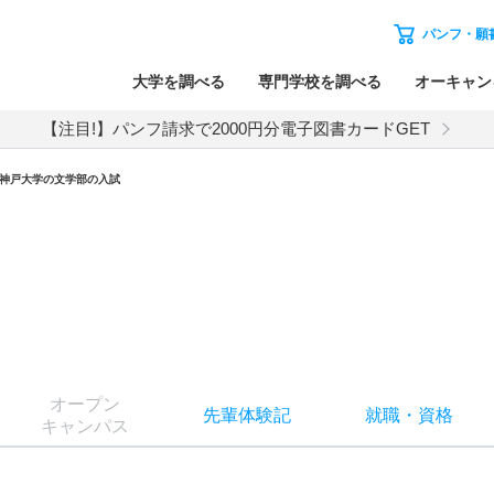
パンフ・願
大学を調べる
専門学校を調べる
オーキャン
【注目!】パンフ請求で2000円分電子図書カードGET
神戸大学
の
文学部の入試
オー
プン
先輩
体験記
就職
・
資格
キャン
パス