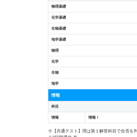
物理基礎
化学基礎
生物基礎
地学基礎
物理
化学
生物
地学
情報
科目
情報
情報Ⅰ
※【共通テスト】理は第１解答科目で合否を