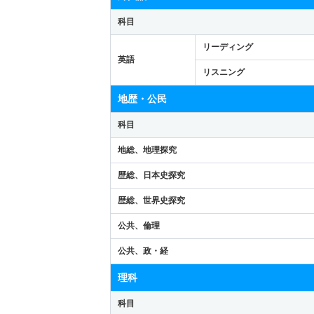
科目
リーディング
英語
リスニング
地歴・公民
科目
地総、地理探究
歴総、日本史探究
歴総、世界史探究
公共、倫理
公共、政・経
理科
科目