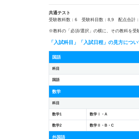
共通テスト
受験教科数：6 受験科目数：8,9 配点合計：
※教科の「必須/選択」の横に、その教科を受
「入試科目」「入試日程」の見方につい
国語
科目
国語
数学
科目
数学1
数学Ⅰ・A
数学2
数学Ⅱ・B・C
外国語