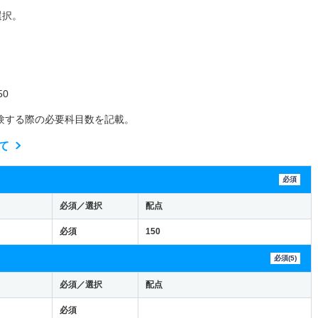
選択。
0
験する際の必要科目数を記載。
て
必須
必須／選択
配点
必須
150
必須(5)
必須／選択
配点
必須