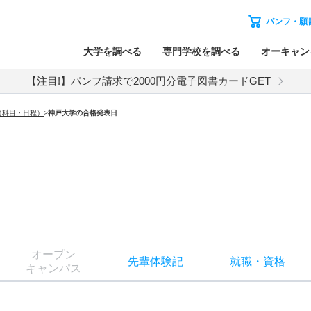
パンフ・願
大学を調べる
専門学校を調べる
オーキャン
【注目!】パンフ請求で2000円分電子図書カードGET
（科目・日程）
>
神戸大学
の合格発表日
オー
プン
先輩
体験記
就職
・
資格
キャン
パス