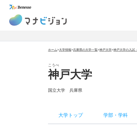
マナビジョン
ホーム
>
大学情報
>
兵庫県の大学一覧
>
神戸大学
>
神戸大学の入試
こうべ
神戸大学
国立大学
兵庫県
大学トップ
学部
・
学科