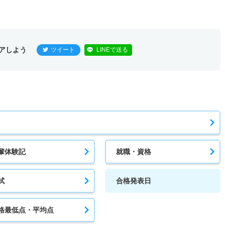
アしよう
ツイート
LINEで送る
輩体験記
就職・資格
試
合格発表日
格最低点・平均点