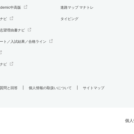
ademic中高版
進路マップ マナトレ
ナビ
タイピング
志望理由書ナビ
ート／入試結果／合格ライン
ナビ
質問と回答
個人情報の取扱いについて
サイトマップ
個人