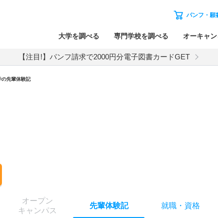
パンフ・願
大学を調べる
専門学校を調べる
オーキャン
【注目!】パンフ請求で2000円分電子図書カードGET
学の先輩体験記
オー
プン
先輩
体験記
就職
・
資格
キャン
パス