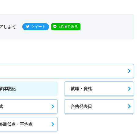
アしよう
ツイート
LINEで送る
輩体験記
就職・資格
試
合格発表日
格最低点・平均点