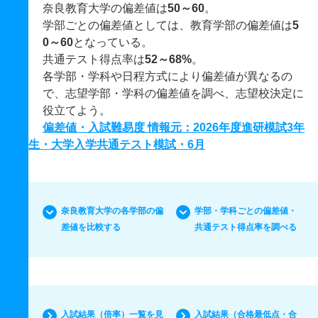
奈良教育大学の偏差値は
50～60
。
学部ごとの偏差値としては、教育学部の偏差値は
5
0～60
となっている。
共通テスト得点率は
52～68%
。
各学部・学科や日程方式により偏差値が異なるの
で、志望学部・学科の偏差値を調べ、志望校決定に
役立てよう。
偏差値・入試難易度 情報元：2026年度進研模試3年
生・大学入学共通テスト模試・6月
奈良教育大学の各学部の偏
学部・学科ごとの偏差値・
差値を比較する
共通テスト得点率を調べる
入試結果（倍率）一覧を見
入試結果（合格最低点・合