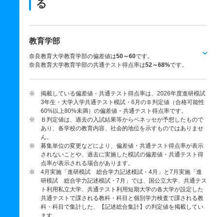
る
教育学部
奈良教育大学教育学部の偏差値は
50～60
です。
奈良教育大学教育学部の共通テスト得点率は
52～68%
です。
※ 掲載している偏差値・共通テスト得点率は、2026年度進研模試
3年生・大学入学共通テスト模試・6月のＢ判定値（合格可能性
60%以上80%未満）の偏差値・共通テスト得点率です。
※ Ｂ判定値は、過去の入試結果等からベネッセが予想したもので
あり、各学校の教育内容、社会的地位を示すものではありませ
ん。
※ 募集単位の変更などにより、偏差値・共通テスト得点率が表示
されないことや、過去に実施した模試の偏差値・共通テスト得
点率が表示される場合があります。
※ 4月実施「進研模試 総合学力記述模試・4月」と7月実施「進
研模試 総合学力記述模試・7月」では、国公立大学、共通テス
ト利用私立大学、共通テスト利用短期大学の各大学が設定した
共通テストで課される教科・科目と個別学力検査で課される教
科・科目で集計した、【記述総合集計】の判定値を掲載してい
ます。