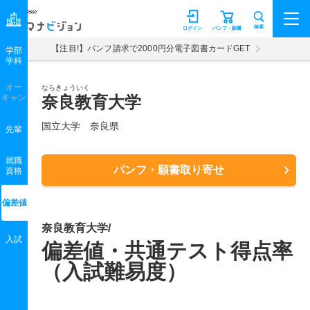
マナビジョン
検索
ログイン
パンフ・願書
【注目!】パンフ請求で2000円分電子図書カードGET
学部
学科
オー
ならきょういく
キャン
奈良教育大学
国立大学 奈良県
先輩
就職
パンフ・願書取り寄せ
資格
偏差値
奈良教育大学/
入試
偏差値・共通テスト得点率
（入試難易度）