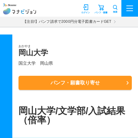
マナビジョン
検索
ログイン
パンフ・願書
【注目!】パンフ請求で2000円分電子図書カードGET
おかやま
岡山大学
国立大学
岡山県
パンフ・願書取り寄せ
岡山大学/文学部/入試結果
（倍率）