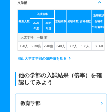
文学部
入試倍率
進研模試
募集人数
志願者数
受験者数
合格者数
合格者
2025
2024
平均偏差値
年度
年度
人文学科 一般 前
120人
2.30倍
2.40倍
340人
302人
133人
60.60
岡山大学文学部の偏差値を見る
他の学部の入試結果（倍率）を確
認してみよう
教育学部