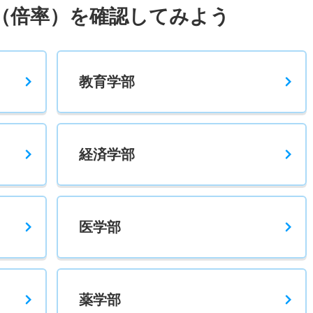
（倍率）を確認してみよう
2.30倍
2.70倍
103人
103人
44人
－
教育学部
1.60倍
1.90倍
72人
71人
45人
55.80
経済学部
医学部
薬学部