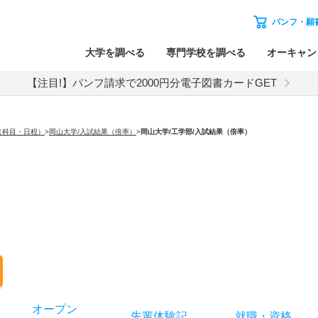
パンフ・願
大学を調べる
専門学校を調べる
オーキャン
【注目!】パンフ請求で2000円分電子図書カードGET
（科目・日程）
>
岡山大学/入試結果（倍率）
>
岡山大学
/工学部/入試結果（倍率）
オー
プン
先輩
体験記
就職
・
資格