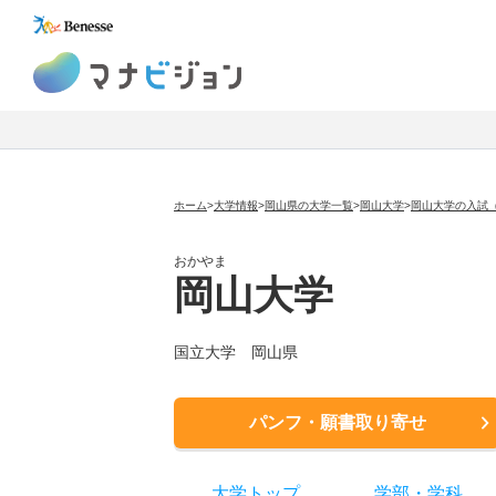
マナビジョン
ホーム
>
大学情報
>
岡山県の大学一覧
>
岡山大学
>
岡山大学の入試
おかやま
岡山大学
国立大学
岡山県
パンフ・願書取り寄せ
大学トップ
学部
・
学科