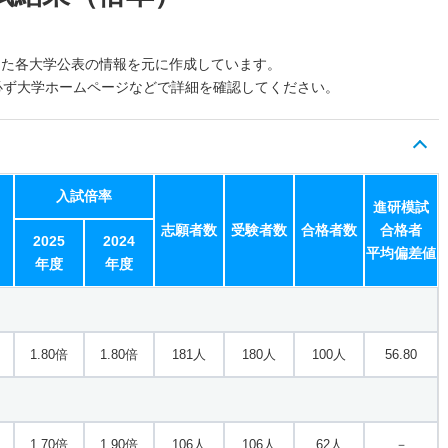
した各大学公表の情報を元に作成しています。
必ず大学ホームページなどで詳細を確認してください。
入試倍率
進研模試
志願者数
受験者数
合格者数
合格者
2025
2024
平均偏差値
年度
年度
1.80倍
1.80倍
181人
180人
100人
56.80
1.70倍
1.90倍
106人
106人
62人
－