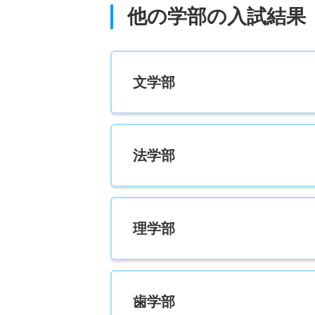
他の学部の入試結果
工学科／化学・生命系 推薦 学校推薦型Ⅰ
40人
文学部
工学科／情報工学先進コース 一般 前
40人
法学部
理学部
歯学部